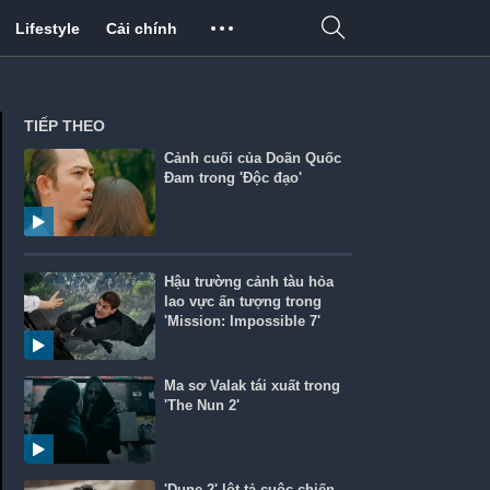
Lifestyle
Cải chính
TIẾP THEO
Cảnh cuối của Doãn Quốc
Đam trong 'Độc đạo'
Hậu trường cảnh tàu hỏa
lao vực ấn tượng trong
'Mission: Impossible 7'
Ma sơ Valak tái xuất trong
'The Nun 2'
'Dune 2' lột tả cuộc chiến