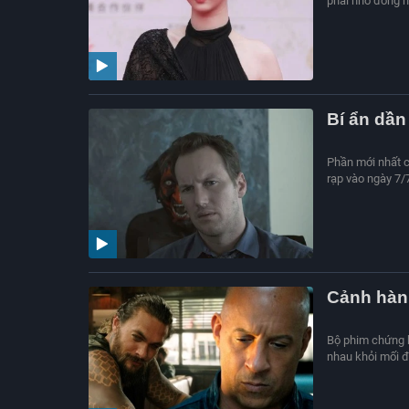
phải nhờ đồng n
Bí ẩn dần 
Phần mới nhất c
rạp vào ngày 7/7
Cảnh hành
Bộ phim chứng ki
nhau khỏi mối đ