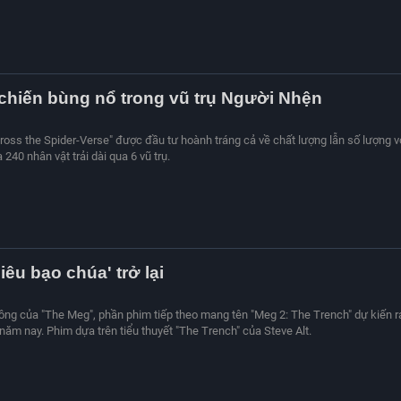
chiến bùng nổ trong vũ trụ Người Nhện
ross the Spider-Verse" được đầu tư hoành tráng cả về chất lượng lẫn số lượng v
 240 nhân vật trải dài qua 6 vũ trụ.
iêu bạo chúa' trở lại
công của "The Meg", phần phim tiếp theo mang tên "Meg 2: The Trench" dự kiến r
năm nay. Phim dựa trên tiểu thuyết "The Trench" của Steve Alt.