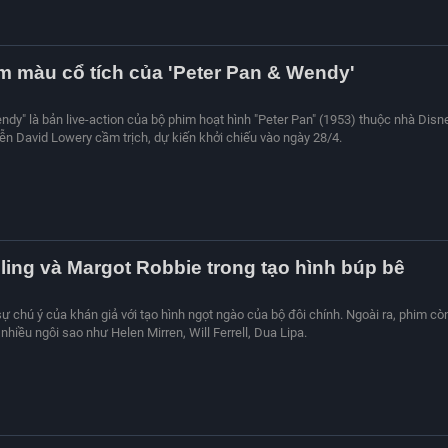
ậm màu cổ tích của 'Peter Pan & Wendy'
ndy" là bản live-action của bộ phim hoạt hình "Peter Pan" (1953) thuộc nhà Disne
ễn David Lowery cầm trịch, dự kiến khởi chiếu vào ngày 28/4.
ing và Margot Robbie trong tạo hình búp bê
 sự chú ý của khán giả với tạo hình ngọt ngào của bộ đôi chính. Ngoài ra, phim cò
hiều ngôi sao như Helen Mirren, Will Ferrell, Dua Lipa.