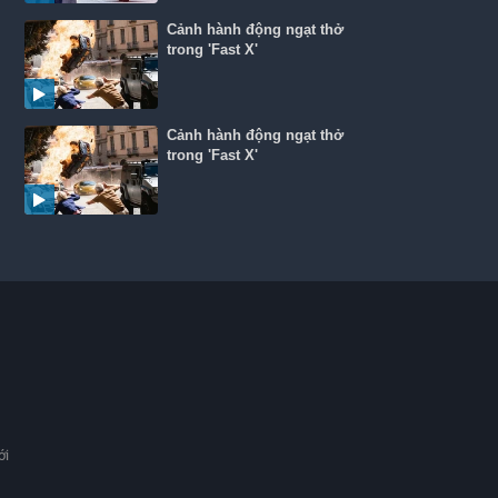
Cảnh hành động ngạt thở
trong 'Fast X'
Cảnh hành động ngạt thở
trong 'Fast X'
ới