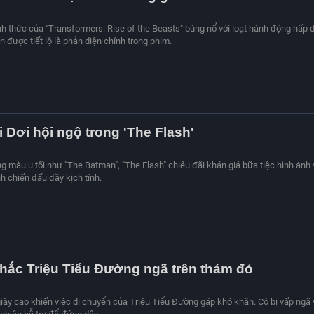
ính thức của "Transformers: Rise of the Beasts" bùng nổ với loạt hành động hấp 
 được tiết lộ là phản diện chính trong phim.
 Dơi hội ngộ trong 'The Flash'
 màu u tối như "The Batman", "The Flash" chiêu đãi khán giả bữa tiệc hình ảnh 
 chiến đấu đầy kịch tính.
hắc Triệu Tiểu Đường ngã trên thảm đỏ
giày cao khiến việc di chuyển của Triệu Tiểu Đường gặp khó khăn. Cô bị vấp ngã 