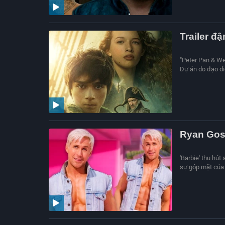
Trailer đ
"Peter Pan & We
Dự án do đạo di
Ryan Gosl
'Barbie' thu hút
sự góp mặt của n