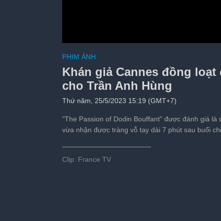
Cảnh cuối của Doãn
PHIM ẢNH
Tiếp theo sau:
s
Khán giả Cannes đồng loạt 
cho Trần Anh Hùng
Thứ năm, 25/5/2023 15:19 (GMT+7)
"The Passion of Dodin Bouffant" được đánh giá là
vừa nhận được tràng vỗ tay dài 7 phút sau buổi ch
Clip: France TV