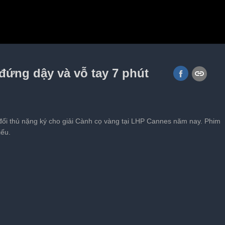
 Quốc Đam trong 'Độc đạo'
đứng dậy và vỗ tay 7 phút
 đối thủ nặng ký cho giải Cành cọ vàng tại LHP Cannes năm nay. Phim
iếu.