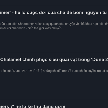
mer' - hé lộ cuộc đời của cha đẻ bom nguyên tử
của đạo diễn Christopher Nolan xoay quanh câu chuyện về nhà khoa học nổi tiế
mer với phát minh khiến thế giới xoay chuyển.
Chalamet chinh phục siêu quái vật trong 'Dune 2
 tiên của "Dune: Part Two" hé lộ những chi tiết mới về cuộc chiến quyền lực tại x
mers 7' hé lộ kẻ thù đáng gờm