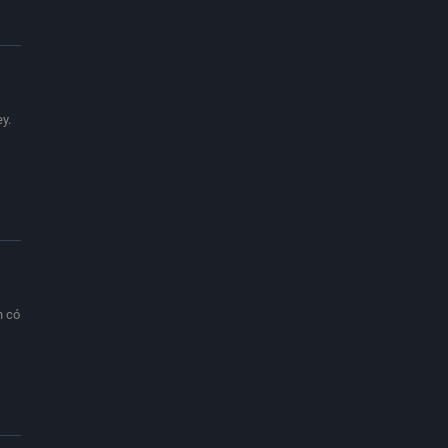
y.
n có