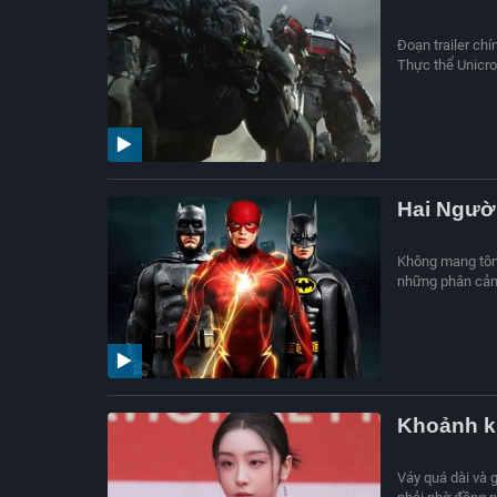
Đoạn trailer ch
Thực thể Unicron
Hai Người
Không mang tông
những phân cảnh
Khoảnh k
Váy quá dài và 