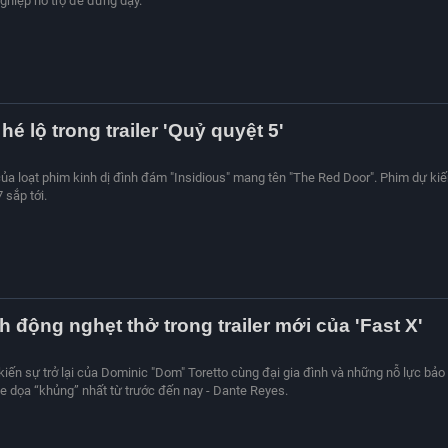
ghiệp hỗ trợ để đứng dậy.
hé lộ trong trailer 'Quỷ quyệt 5'
ủa loạt phim kinh dị đình đám "Insidious" mang tên "The Red Door". Phim dự kiế
 sắp tới.
 động nghẹt thở trong trailer mới của 'Fast X'
ến ​​sự trở lại của Dominic "Dom" Toretto cùng đại gia đình và những nỗ lực bảo
e dọa “khủng” nhất từ ​​trước đến nay - Dante Reyes.