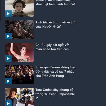
khốc liệt trên hành tinh cát
Tình tiết kịch tính về kẻ thù
của 'Người Nhện'
Chi Pu gây bất ngờ với
màn nhào lộn trên cao
Khán giả Cannes đồng loạt
đứng dậy và vỗ tay 7 phút
cho Trần Anh Hùng
Tom Cruise đầy phong độ
trong 'Mission: Impossible
7'