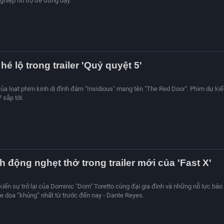
ghiệp hỗ trợ để đứng dậy.
hé lộ trong trailer 'Quỷ quyệt 5'
ủa loạt phim kinh dị đình đám "Insidious" mang tên "The Red Door". Phim dự kiế
 sắp tới.
 động nghẹt thở trong trailer mới của 'Fast X'
ến ​​sự trở lại của Dominic "Dom" Toretto cùng đại gia đình và những nỗ lực bảo
e dọa “khủng” nhất từ ​​trước đến nay - Dante Reyes.