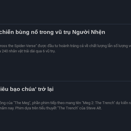
chiến bùng nổ trong vũ trụ Người Nhện
ross the Spider-Verse" được đầu tư hoành tráng cả về chất lượng lẫn số lượng v
 240 nhân vật trải dài qua 6 vũ trụ.
iêu bạo chúa' trở lại
công của "The Meg", phần phim tiếp theo mang tên "Meg 2: The Trench" dự kiến r
năm nay. Phim dựa trên tiểu thuyết "The Trench" của Steve Alt.