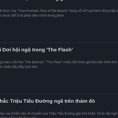
ính thức của "Transformers: Rise of the Beasts" bùng nổ với loạt hành động hấp 
 được tiết lộ là phản diện chính trong phim.
 Dơi hội ngộ trong 'The Flash'
 màu u tối như "The Batman", "The Flash" chiêu đãi khán giả bữa tiệc hình ảnh 
 chiến đấu đầy kịch tính.
hắc Triệu Tiểu Đường ngã trên thảm đỏ
giày cao khiến việc di chuyển của Triệu Tiểu Đường gặp khó khăn. Cô bị vấp ngã 