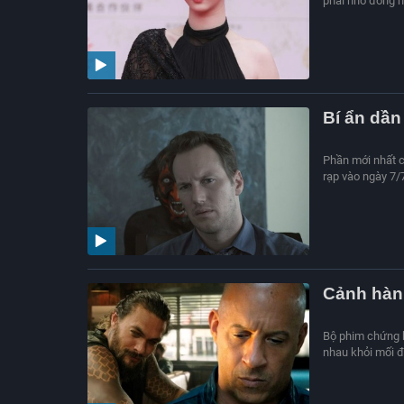
phải nhờ đồng n
Bí ẩn dần 
Phần mới nhất c
rạp vào ngày 7/7
Cảnh hành
Bộ phim chứng ki
nhau khỏi mối đ