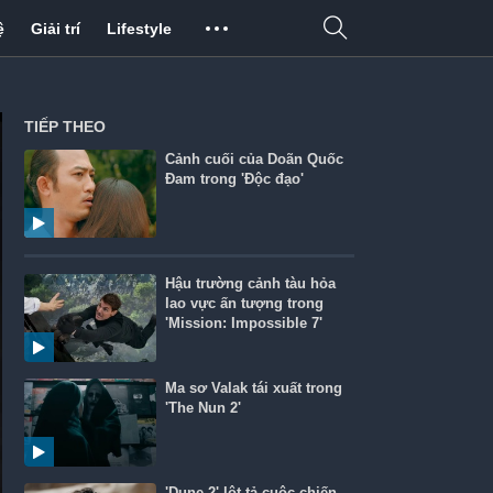
ệ
Giải trí
Lifestyle
TIẾP THEO
Cảnh cuối của Doãn Quốc
Đam trong 'Độc đạo'
Hậu trường cảnh tàu hỏa
lao vực ấn tượng trong
'Mission: Impossible 7'
Ma sơ Valak tái xuất trong
'The Nun 2'
'Dune 2' lột tả cuộc chiến