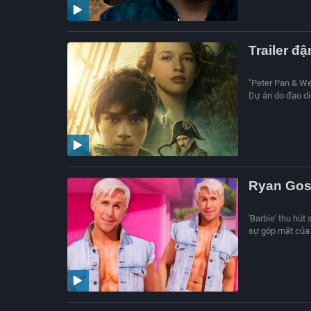
Trailer đ
"Peter Pan & We
Dự án do đạo di
Ryan Gosl
'Barbie' thu hút
sự góp mặt của n