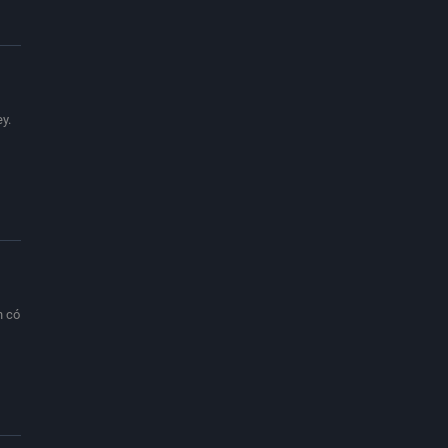
y.
n có