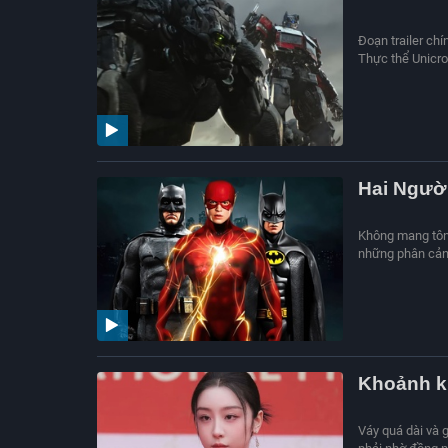
Đoạn trailer ch
Thực thể Unicron
Hai Người
Không mang tông
những phân cảnh
Khoảnh k
Váy quá dài và 