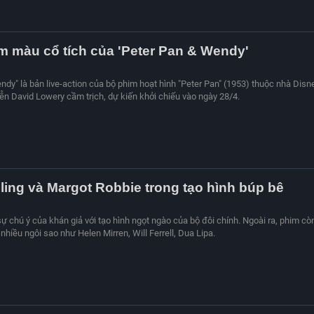
ậm màu cổ tích của 'Peter Pan & Wendy'
ndy" là bản live-action của bộ phim hoạt hình "Peter Pan" (1953) thuộc nhà Disne
ễn David Lowery cầm trịch, dự kiến khởi chiếu vào ngày 28/4.
ing và Margot Robbie trong tạo hình búp bê
 sự chú ý của khán giả với tạo hình ngọt ngào của bộ đôi chính. Ngoài ra, phim cò
hiều ngôi sao như Helen Mirren, Will Ferrell, Dua Lipa.