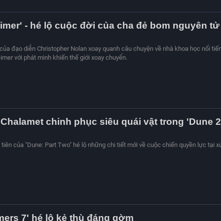
mer' - hé lộ cuộc đời của cha đẻ bom nguyên tử
của đạo diễn Christopher Nolan xoay quanh câu chuyện về nhà khoa học nổi tiế
mer với phát minh khiến thế giới xoay chuyển.
Chalamet chinh phục siêu quái vật trong 'Dune 2
 tiên của "Dune: Part Two" hé lộ những chi tiết mới về cuộc chiến quyền lực tại x
mers 7' hé lộ kẻ thù đáng gờm