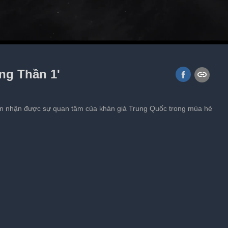
 Quốc Đam trong 'Độc đạo'
ong Thần 1'
lớn nhận được sự quan tâm của khán giả Trung Quốc trong mùa hè