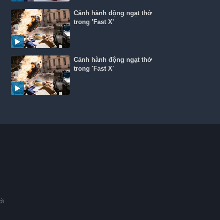
Cảnh hành động ngạt thở
trong 'Fast X'
Cảnh hành động ngạt thở
trong 'Fast X'
ới