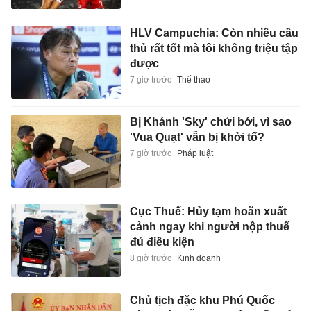
HLV Campuchia: Còn nhiều cầu
thủ rất tốt mà tôi không triệu tập
được
7 giờ trước
Thể thao
Bị Khánh 'Sky' chửi bới, vì sao
'Vua Quạt' vẫn bị khởi tố?
7 giờ trước
Pháp luật
Cục Thuế: Hủy tạm hoãn xuất
cảnh ngay khi người nộp thuế
đủ điều kiện
8 giờ trước
Kinh doanh
Chủ tịch đặc khu Phú Quốc