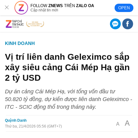
FOLLOW
ZNEWS
TRÊN
ZALO OA
OPEN
Cập nhật tin mới
KINH DOANH
Vị trí liên danh Geleximco sắp
xây siêu cảng Cái Mép Hạ gần
2 tỷ USD
Dự án cảng Cái Mép Hạ, với tổng vốn đầu tư
50.820 tỷ đồng, dự kiến được liên danh Geleximco -
ITC - SCIC động thổ trong tháng này.
Quỳnh Danh
A
A
Thứ ba, 21/4/2026 05:56 (GMT+7)