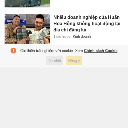
Nhiều doanh nghiệp của Huấn
Hoa Hồng không hoạt động tại
địa chỉ đăng ký
1 giờ trước
Kinh doanh
Cải thiện trải nghiệm với cookie. Xem
Chính sách Cookie
Ngân hàng thu 'đống tiền' từ
trái phiếu
Từ chối
Đồng ý
1 giờ trước
Kinh doanh
Bùng nổ dịch vụ bán kim
cương online, ship tận nơi
1 giờ trước
Kinh doanh
Những chính sách mới sẽ