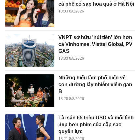
cà phê có sạp hoa quả ở Hà Nội
13:33 8/8/2026
VNPT sở hữu 'núi tiền' lớn hơn
cả Vinhomes, Viettel Global, PV
GAS
13:33 8/8/2026
Những hiểu lầm phổ biến về
con đường lây nhiễm viêm gan
B
13:28 8/8/2026
Tài sản 65 triệu USD và mối tình
đẹp hơn phim của cặp sao
quyền lực
13:21 8/8/2026