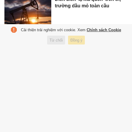
trường dầu mỏ toàn cầu
Cải thiện trải nghiệm với cookie. Xem
Chính sách Cookie
Ông Trump: Iran sẽ phải 'lãnh
Từ chối
Đồng ý
đòn' sau vụ phóng tên lửa vào
căn cứ Mỹ
Mỹ đánh chặn tên lửa Iran - GCC
nỗ lực hạ nhiệt căng thẳng
Iran phóng tên lửa đạn đạo vào
lực lượng Mỹ