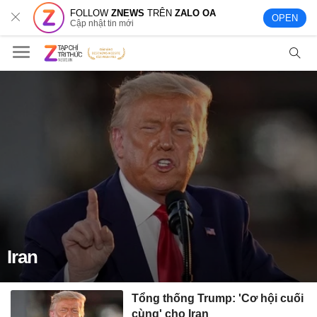
FOLLOW
ZNEWS
TRÊN
ZALO OA
OPEN
Cập nhật tin mới
Iran
Tổng thống Trump: 'Cơ hội cuối
cùng' cho Iran