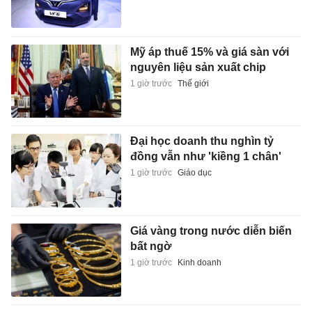
Mỹ áp thuế 15% và giá sàn với
nguyên liệu sản xuất chip
1 giờ trước
Thế giới
Đại học doanh thu nghìn tỷ
đồng vẫn như 'kiềng 1 chân'
1 giờ trước
Giáo dục
Giá vàng trong nước diễn biến
bất ngờ
1 giờ trước
Kinh doanh