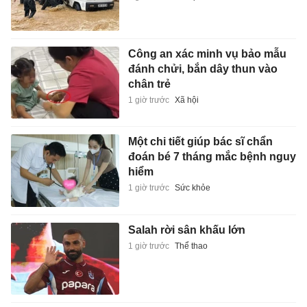
Công an xác minh vụ bảo mẫu
đánh chửi, bắn dây thun vào
chân trẻ
1 giờ trước
Xã hội
Một chi tiết giúp bác sĩ chẩn
đoán bé 7 tháng mắc bệnh nguy
hiểm
1 giờ trước
Sức khỏe
Salah rời sân khấu lớn
1 giờ trước
Thể thao