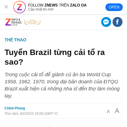
FOLLOW
ZNEWS
TRÊN
ZALO OA
OPEN
Cập nhật tin mới
THỂ THAO
Tuyển Brazil từng cải tổ ra
sao?
Trong cuộc cải tổ để giành cú ăn ba World Cup
1958, 1962, 1970, trong đại bản doanh của ĐTQG
Brazil xuất hiện cả những nha sĩ đến thợ làm móng
tay.
Chính Phong
A
A
Thứ năm, 9/2/2023 18:00 (GMT+7)