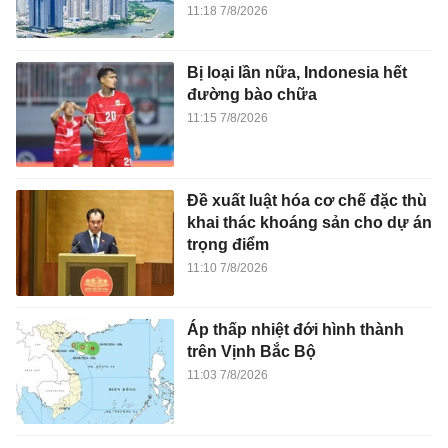
11:18 7/8/2026
Bị loại lần nữa, Indonesia hết
đường bào chữa
11:15 7/8/2026
Đề xuất luật hóa cơ chế đặc thù
khai thác khoáng sản cho dự án
trọng điểm
11:10 7/8/2026
Áp thấp nhiệt đới hình thành
trên Vịnh Bắc Bộ
11:03 7/8/2026