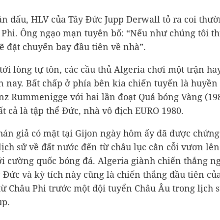
ận đấu, HLV của Tây Đức Jupp Derwall tỏ ra coi thườ
 Phi. Ông ngạo mạn tuyên bố: “Nếu như chúng tôi th
 sẽ đặt chuyến bay đầu tiên về nhà”.
tới lòng tự tôn, các cầu thủ Algeria chơi một trận ha
n nay. Bất chấp ở phía bên kia chiến tuyến là huyền 
nz Rummenigge với hai lần đoạt Quả bóng Vàng (198
tất cả là tập thể Đức, nhà vô địch EURO 1980.
hán giả có mặt tại Gijon ngày hôm ấy đã được chứng
- lịch sử về đất nước đến từ châu lục cằn cỗi vươn lê
i cường quốc bóng đá. Algeria giành chiến thắng 
c Đức và kỳ tích này cũng là chiến thắng đầu tiên củ
từ Châu Phi trước một đội tuyển Châu Âu trong lịch 
up.