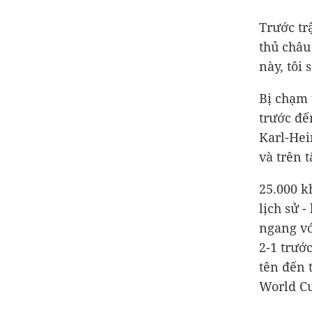
Trước tr
thủ châu
này, tôi
Bị chạm 
trước đế
Karl-Hei
và trên 
25.000 k
lịch sử 
ngang vớ
2-1 trướ
tên đến 
World C