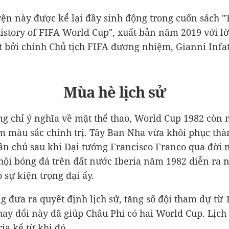
ện này được kể lại đầy sinh động trong cuốn sách "
 history of FIFA World Cup", xuất bản năm 2019 với lờ
t bởi chính Chủ tịch FIFA đương nhiệm, Gianni Infat
Mùa hè lịch sử
ng chỉ ý nghĩa về mặt thể thao, World Cup 1982 còn
m màu sắc chính trị. Tây Ban Nha vừa khôi phục th
ân chủ sau khi Đại tướng Francisco Franco qua đời
hội bóng đá trên đất nước Iberia năm 1982 diễn ra 
 sự kiện trọng đại ấy.
g đưa ra quyết định lịch sử, tăng số đội tham dự từ 
thay đổi này đã giúp Châu Phi có hai World Cup. Lịch 
ia kể từ khi đó.