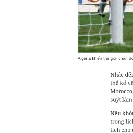
Algeria khiến thế giới chấn 
Nhắc đến
thể kể v
Morocco.
suýt làm
Nếu khôn
trong lị
tích cho 