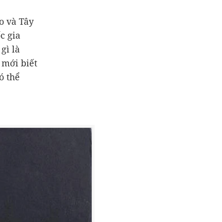
o và Tây
c gia
gì là
 mới biết
ó thể