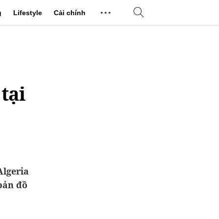
g
Lifestyle
Cải chính
tại
Algeria
 bản đồ