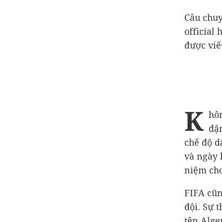
Câu chuy
official
được viế
K
hô
đậ
chế độ d
và ngày 
niệm cho
FIFA cũn
đội. Sự 
tên Alger