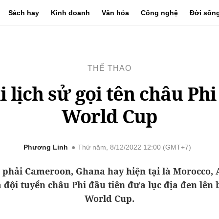
Sách hay
Kinh doanh
Văn hóa
Công nghệ
Đời sốn
THỂ THAO
i lịch sử gọi tên châu Phi 
World Cup
Phương Linh
Thứ năm, 8/12/2022 12:00 (GMT+7)
phải Cameroon, Ghana hay hiện tại là Morocco, 
 đội tuyển châu Phi đầu tiên đưa lục địa đen lên
World Cup.