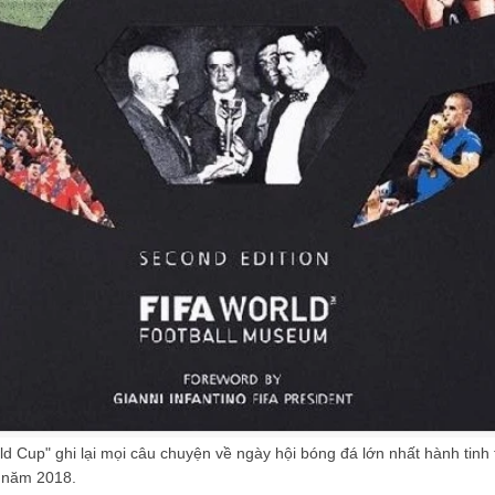
d Cup" ghi lại mọi câu chuyện về ngày hội bóng đá lớn nhất hành tinh
o năm 2018.