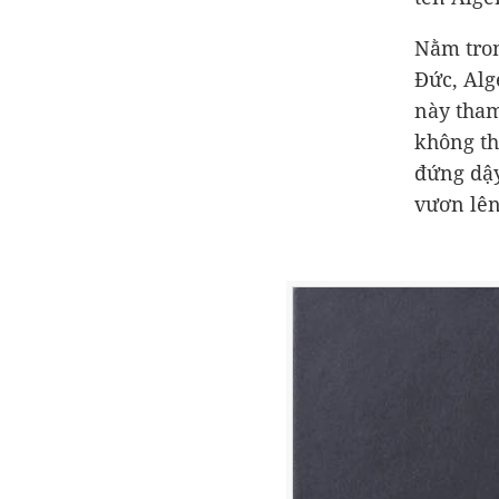
Nằm tron
Đức, Alg
này tham
không th
đứng dậy
vươn lên