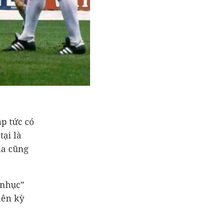
p tức có
ại là
ia cũng
 nhục”
nên kỳ