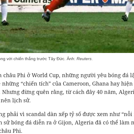
động với chiến thắng trước Tây Đức. Ảnh:
Reuters
.
 châu Phi ở World Cup, những người yêu bóng đá lậ
ề những “chiến tích” của Cameroon, Ghana hay hiện t
 Nhưng đừng quên rằng, từ cách đây 40 năm, Alger
 nên lịch sử.
g phải vì scandal dàn xếp tỷ số được xem như “nỗi
ch sử bóng đá diễn ra ở Gijon, Algeria đã có thể làm 
châu Phi.