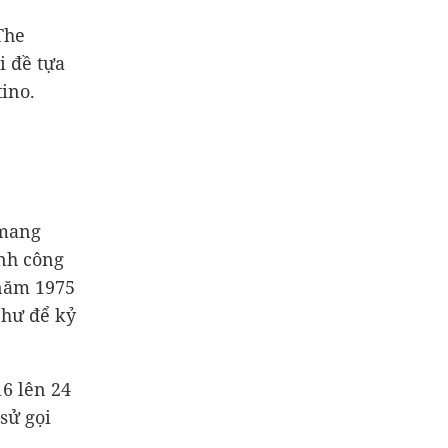
The
i đề tựa
ino.
 mang
ành công
 năm 1975
như để kỷ
16 lên 24
sử gọi