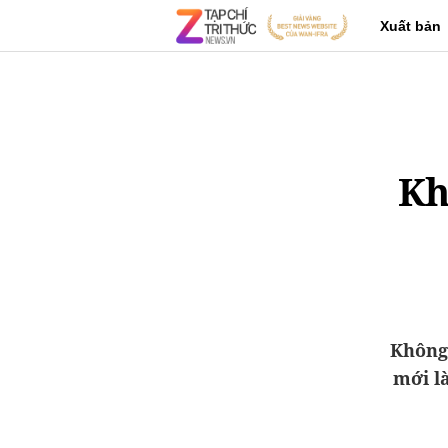
Xuất bản
Kh
Không 
mới là