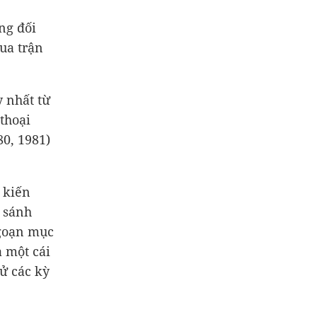
ng đối
ua trận
y nhất từ
thoại
0, 1981)
 kiến
n sánh
ngoạn mục
a một cái
sử các kỳ