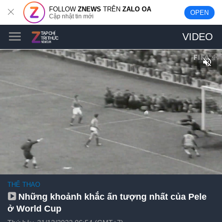
FOLLOW
ZNEWS
TRÊN
ZALO OA
OPEN
Cập nhật tin mới
VIDEO
THỂ THAO
Những khoảnh khắc ấn tượng nhất của Pele
ở World Cup