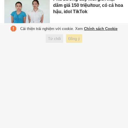
dâm giá 150 triệu/tour, có cả hoa
hậu, idol TikTok
Cải thiện trải nghiệm với cookie. Xem
Chính sách Cookie
Hai nhóm phụ nữ ẩu đả, gây
Từ chối
Đồng ý
náo loạn vì mâu thuẫn trên
TikTok
Nhà toán học ‘Vi Thần’ lại gây
chú ý
Shopee, Lazada, TikTok Shop
phải nộp thuế thay người bán