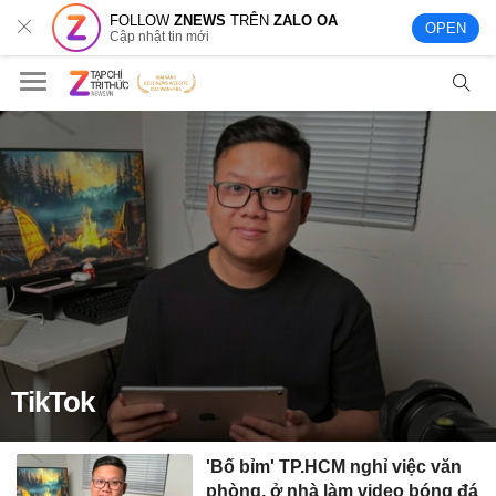
FOLLOW
ZNEWS
TRÊN
ZALO OA
OPEN
Cập nhật tin mới
TikTok
'Bố bỉm' TP.HCM nghỉ việc văn
phòng, ở nhà làm video bóng đá