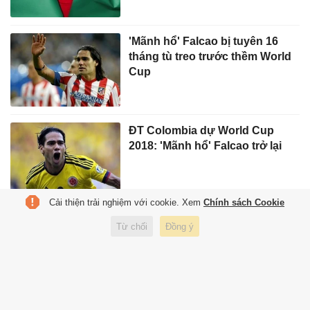
'Mãnh hổ' Falcao bị tuyên 16
tháng tù treo trước thềm World
Cup
ĐT Colombia dự World Cup
2018: 'Mãnh hổ' Falcao trở lại
Cải thiện trải nghiệm với cookie. Xem
Chính sách Cookie
Balotelli lập cú đúp, Falcao
Từ chối
Đồng ý
ghi bàn phút 90+2 ở trận hòa
kịch tính
Falcao ghi bàn giúp Monaco