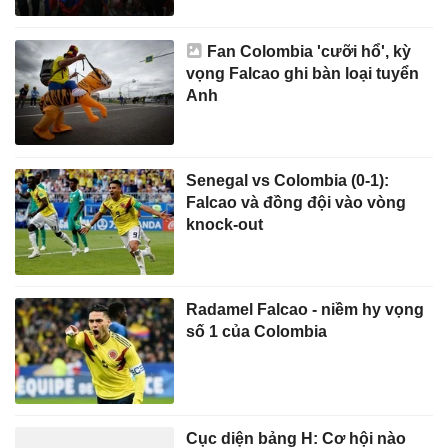
Fan Colombia 'cưỡi hổ', kỳ
vọng Falcao ghi bàn loại tuyển
Anh
Senegal vs Colombia (0-1):
Falcao và đồng đội vào vòng
knock-out
Radamel Falcao - niềm hy vọng
số 1 của Colombia
Cục diện bảng H: Cơ hội nào