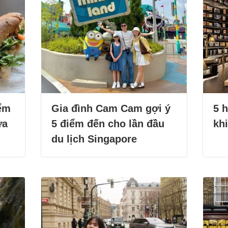
iểm
Gia đình Cam Cam gợi ý
5 
ữa
5 điểm đến cho lần đầu
khi
du lịch Singapore