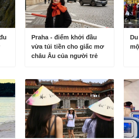
 đu
Praha - điểm khởi đầu
Du
vừa túi tiền cho giấc mơ
mộ
châu Âu của người trẻ