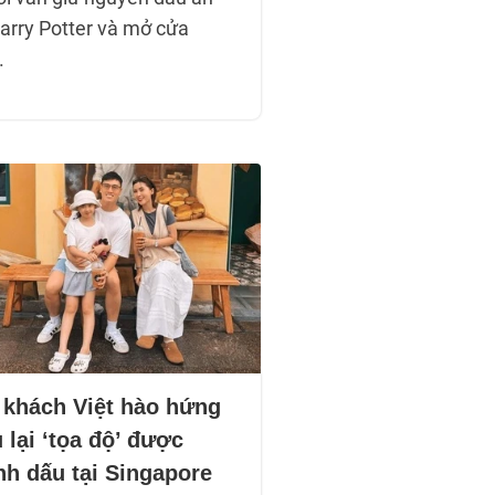
Harry Potter và mở cửa
.
 khách Việt hào hứng
 lại ‘tọa độ’ được
nh dấu tại Singapore