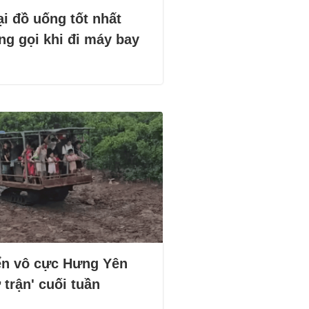
i đồ uống tốt nhất
ng gọi khi đi máy bay
ển vô cực Hưng Yên
 trận' cuối tuần