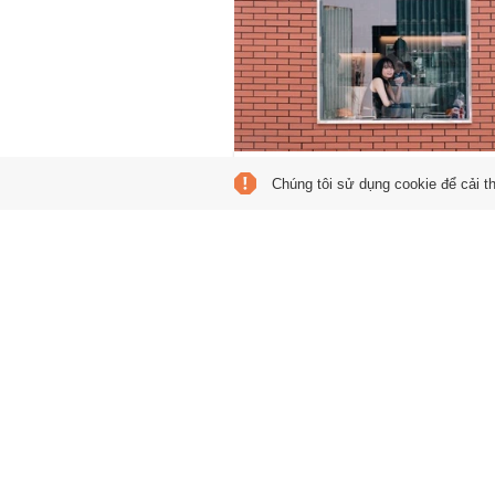
Báo Mỹ lý giải sức hút
Chúng tôi sử dụng cookie để cải t
của Thảo Điền