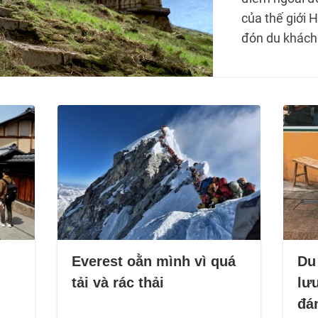
của thế giới 
đón du khách
Everest oằn mình vì quá
Du
tải và rác thải
lưu
đá