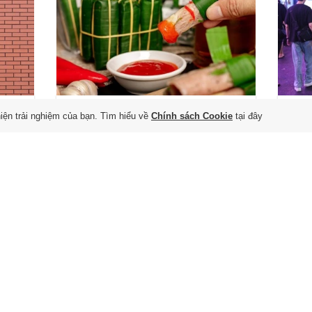
Món ăn Việt đậm vị tỏi ớt
Kh
hiện trải nghiệm của bạn. Tìm hiểu về
Chính sách Cookie
tại đây
đang khiến người Mỹ
Nam
'phát cuồng'