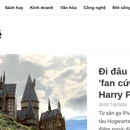
Sách hay
Kinh doanh
Văn hóa
Công nghệ
Đời sốn
ê
Đi đâu
'fan c
Harry 
20:52 7/8/2026
Từ sân ga 9¾
tàu Hogwarts
điểm ngoài đ