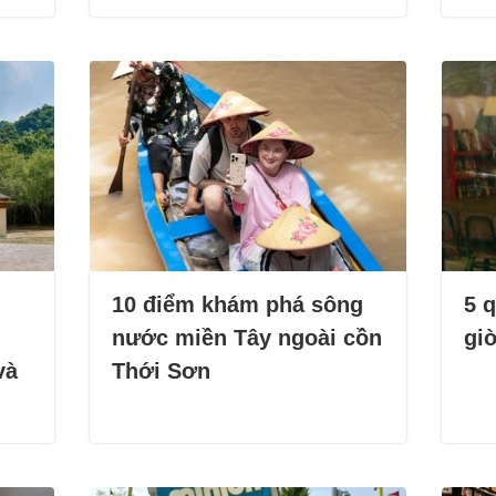
10 điểm khám phá sông
5 
nước miền Tây ngoài cồn
gi
và
Thới Sơn