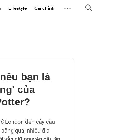
g
Lifestyle
Cải chính
 nếu bạn là
ứng' của
Potter?
 ở London đến cây cầu
 băng qua, nhiều địa
ời vẫn giữ nguyên dấu ấn