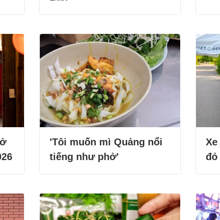
mở
'Tôi muốn mì Quảng nổi
Xe
026
tiếng như phở'
đỏ 