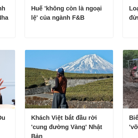
nh
Huế 'không còn là ngoại
Loạ
Nha
lệ' của ngành F&B
đừ
Du
Khách Việt bắt đầu rời
Bi
'cung đường Vàng' Nhật
'vỡ
Bản