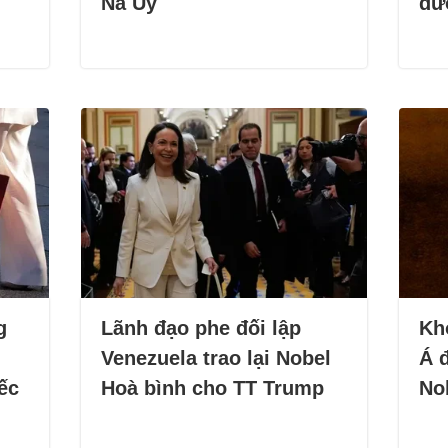
Na Uy
đư
g
Lãnh đạo phe đối lập
Kh
Venezuela trao lại Nobel
Á đ
ếc
Hoà bình cho TT Trump
No