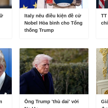
nữ
Italy nêu điều kiện đề cử
TT
Nobel Hòa bình cho Tổng
chi
thống Trump
m
Ông Trump 'thù dai' với
Gi