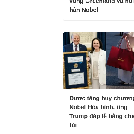
vọng Greenland và nỗi
hận Nobel
Được tặng huy chươn
Nobel Hòa bình, ông
Trump đáp lễ bằng chi
túi