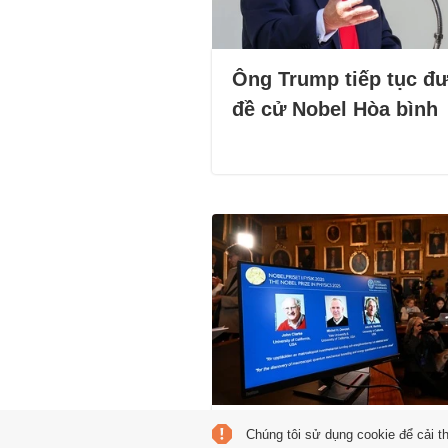
Ông Trump tiếp tục đ
đề cử Nobel Hòa bình
Công nghệ đằng sau th
Chúng tôi sử dụng cookie để cải t