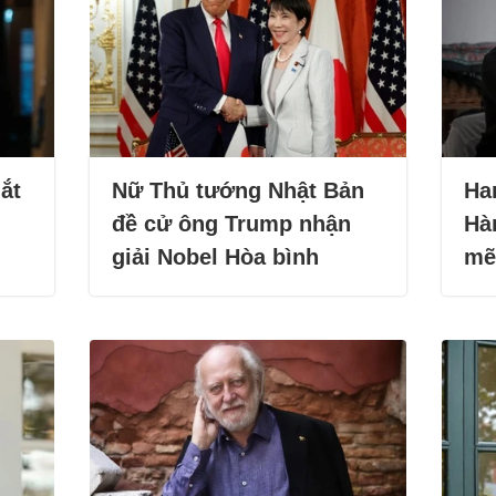
ắt
Nữ Thủ tướng Nhật Bản
Ha
đề cử ông Trump nhận
Hà
giải Nobel Hòa bình
mẽ