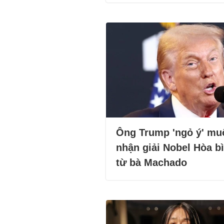
Ông Trump 'ngỏ ý' mu
nhận giải Nobel Hòa b
từ bà Machado