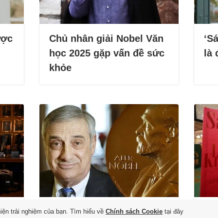
ược
Chủ nhân giải Nobel Văn
‘S
học 2025 gặp vấn đề sức
là 
khỏe
iết
Bộ sách đồ sộ nhất về Sử
Độ
hiện trải nghiệm của bạn. Tìm hiểu về
Chính sách Cookie
tại đây