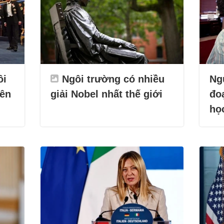
ôi
Ngôi trường có nhiều
Ng
iên
giải Nobel nhất thế giới
đoạ
họ