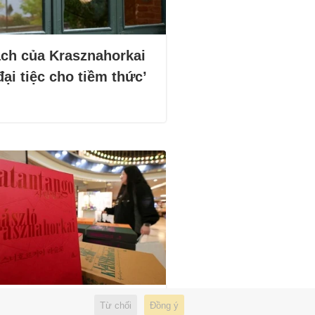
ách của Krasznahorkai
đại tiệc cho tiềm thức’
c giả Hàn Quốc đổ xô
Từ chối
Đồng ý