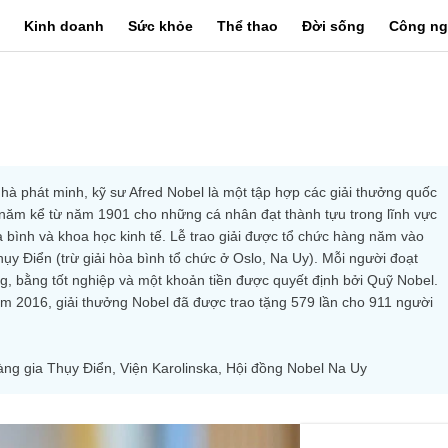
Kinh doanh
Sức khỏe
Thể thao
Đời sống
Công ng
hà phát minh, kỹ sư Afred Nobel là một tập hợp các giải thưởng quốc 
năm kể từ năm 1901 cho những cá nhân đạt thành tựu trong lĩnh vực 
òa bình và khoa học kinh tế. Lễ trao giải được tổ chức hàng năm vào 
ụy Điển (trừ giải hòa bình tổ chức ở Oslo, Na Uy). Mỗi người đoạt 
, bằng tốt nghiệp và một khoản tiền được quyết định bởi Quỹ Nobel.
 2016, giải thưởng Nobel đã được trao tặng 579 lần cho 911 người 
àng gia Thụy Điển, Viện Karolinska, Hội đồng Nobel Na Uy