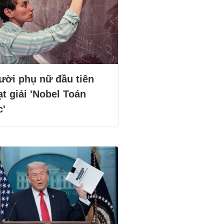
ười phụ nữ đầu tiên
t giải 'Nobel Toán
c'