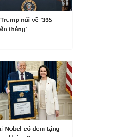
 Trump nói về '365
ến thắng'
ải Nobel có đem tặng