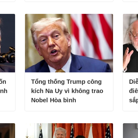
ốn
Tổng thống Trump công
Diễ
ình
kích Na Uy vì không trao
đi
Nobel Hòa bình
sắ