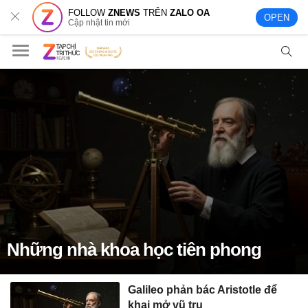
FOLLOW
ZNEWS
TRÊN
ZALO OA
OPEN
Cập nhật tin mới
Những nhà khoa học tiên phong
Galileo phản bác Aristotle để
khai mở vũ trụ