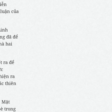
iễn
 luận của
Linh
Ông đã để
mà hai
t ra để
ức
hiện ra
ác thiên
n Mặt
bè trong