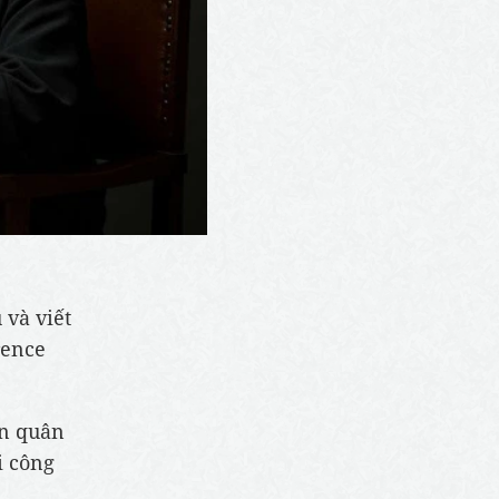
và viết
rence
àn quân
i công