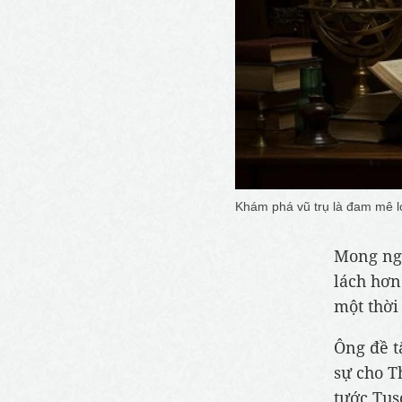
Khám phá vũ trụ là đam mê l
Mong ngó
lách hơn
một thời
Ông đề t
sự cho T
tước Tus