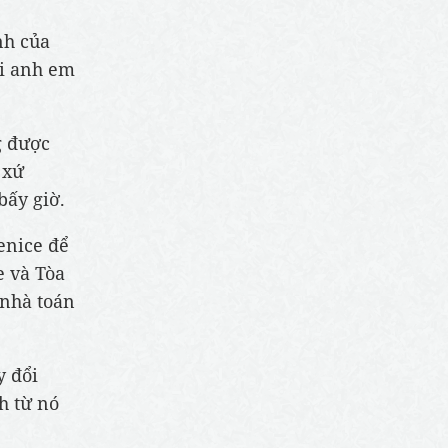
nh của
ời anh em
g được
 xứ
bấy giờ.
enice để
e và Tòa
 nhà toán
y đổi
h từ nó