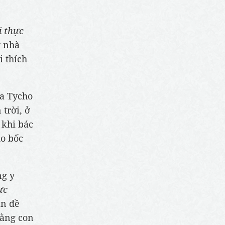
 thực
t nhà
i thích
ủa Tycho
trời, ở
 khi bác
do bốc
ng y
ực
an đề
rằng con