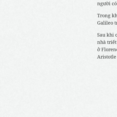
người có
Trong kh
Galileo t
Sau khi
nhà triế
ở Floren
Aristotle