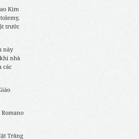
Sao Kim
Ptolemy,
ật trước
u này
 khi nhà
à các
Giáo
io Romano
Mặt Trăng