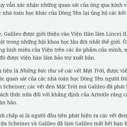
tuy vẫn xác nhận những quan sát của ông qua kính v
c nhà toán học khác của Dòng Tên lại ủng hộ các kết
, Galileo được giới thiệu vào Viện Hàn lâm Lincei (
ột trong những hội khoa học lâu đời nhất thế giới. 
ng linh miêu của Viện trên các ấn phẩm của mình, 
 đó được viện hàn lâm bảo trợ xuất bản.
 tiên là
Những bức thư về các vết Mặt Trời
, được viế
các quan sát của các nhà toán học Dòng Tên người Đ
h Scheiner; các vết đen Mặt Trời mà Galileo đã phát 
hách thức nữa đối với khẳng định của Aritotle rằng c
oàn hảo.
nh chấp ai là người đầu tiên phát hiện ra các vết đe
giữa Scheiner và Galileo đã làm Galileo mất hết bạn 