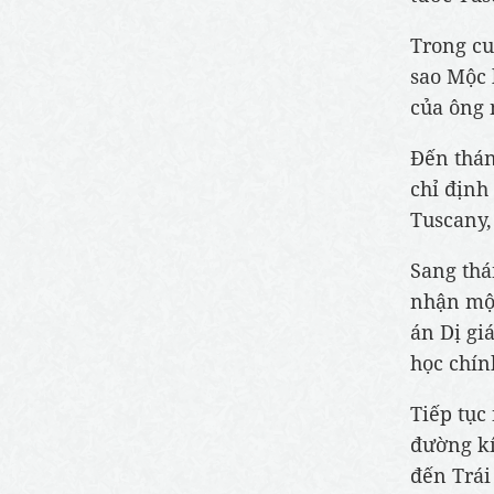
Trong c
sao Mộc 
của ông 
Đến thán
chỉ định
Tuscany,
Sang thá
nhận một
án Dị gi
học chín
Tiếp tục
đường kí
đến Trái