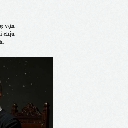
sự vận
i chịu
h.