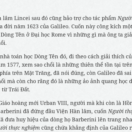
 lâm Lincei sau đó cũng bảo trợ cho tác phẩm
Người
a đời năm 1623 của Galileo. Cuốn này công kích mộ
 Dòng Tên ở Đại học Rome vì những gì mà ông ta giả
ổi.
 nhà toán học Dòng Tên đó, đi theo cách giải thích c
m 1577, xem sao chổi là những thiên thể tồn tại trên 
phía trên Mặt Trăng, đã nói đúng, còn Galileo đã sai
hổi mà còn cho rằng đó là những ảo ảnh quang học 
 từ Trái Đất.
Giáo hoàng mới Urban VIII, người mà khi còn là Hồ
arberini đã đứng đầu Viện Hàn lâm, cuốn
Người th
ã đưa huy hiệu của dòng họ Barberini lên trang nh
ười thực nghiệm
cũng chứa khẳng định của Galileo 