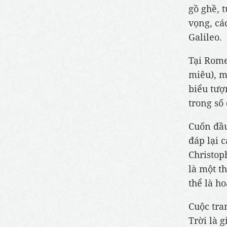
gồ ghề, 
vọng, cá
Galileo.
Tại Rome
miêu), m
biểu tượ
trong số
Cuốn đầu
đáp lại 
Christop
là một t
thể là h
Cuộc tra
Trời là 