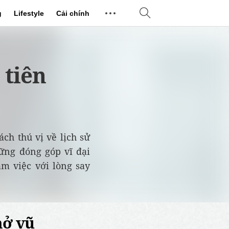
g
Lifestyle
Cải chính
 tiên
ch thú vị về lịch sử
ững đóng góp vĩ đại
àm việc với lòng say
mở vũ