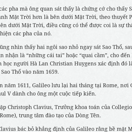
các pha mà ông quan sát thấy là chứng cớ cho thấy 
nh Mặt Trời hơn là bên dưới Mặt Trời, theo thuyết 
bên dưới Mặt Trời, điều cũng có thể được coi là sự th
 hiện các pha của nó.
cũng nhìn thấy hai ngôi sao nhỏ ngay sát Sao Thổ, sa
n nhận là “những cái tai” hoặc “quai cầm”, cho đến
n học người Hà Lan Christian Huygens xác định đó l
 Sao Thổ vào năm 1659.
 năm 1611, Galileo lưu lại hai tháng tại Rome, nơi 
ul V dành cho ông một cuộc tiếp kiến.
ặp Christoph Clavius, Trưởng khoa toán của Colleg
 Rome), trung tâm đào tạo của Dòng Tên.
lavius bác bỏ khẳng định của Galileo rằng bề mặt 