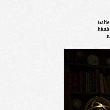
Galie
hành 
n