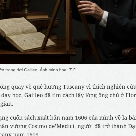
ớn trong đời Galileo. Ảnh minh họa:
T.C.
ng quay về quê hương Tuscany vì thích nghiên cứu 
 dạy học, Galileo đã tìm cách lấy lòng ông chủ ở Flo
 gian.
ặng cuốn sách xuất bản năm 1606 của mình về la b
hân vương Cosimo de’Medici, người đã trở thành Đạ
cany năm 1609.