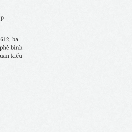
ếp
612, ba
 phê bình
quan kiểu