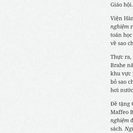
Giáo hội.
Viện Hàn
nghiệm
r
toán học
về sao ch
Thực ra,
Brahe nă
khu vực 
bỏ sao c
hơi nước
Đề tặng 
Maffeo B
nghiệm
đ
sách
. Ng