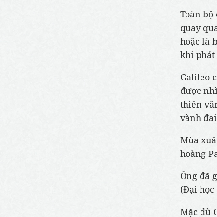
Toàn bộ 
quay qua
hoặc là 
khi phát
Galileo 
được nhì
thiên vă
vành đai
Mùa xuân
hoàng Pa
Ông đã g
(Đại học
Mặc dù C