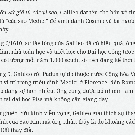
uốn
Sứ giả từ các vì sao
, Galileo đặt tên cho bốn vệ ti
là “các sao Medici” để vinh danh Cosimo và ba ngư
này.
g 6/1610, sự lấy lòng của Galileo đã có hiệu quả, ôn
 làm nhà toán học và triết học cho Đại học Công tước
 có lương mỗi năm 1.000 scudi, số tiền đáng kể thời 
ng 9, Galileo rời Padua tự do thuộc nước Cộng hòa V
 vị trí trong triều đình Medici ở Florence, đến Rom
áo đáng sợ hơn nhiều. Ông cũng được bổ nhiệm làm
h tại đại học Pisa mà không cần giảng dạy.
 nghiên cứu kính viễn vọng, Galileo giải thích sự tha
nh của Sao Kim mà ông nhận thấy là do khoảng các
 Đất thay đổi.