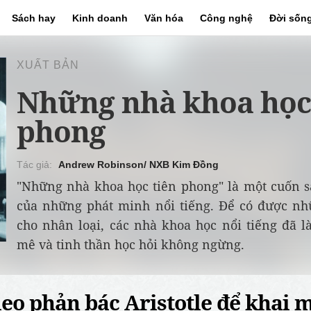
Sách hay
Kinh doanh
Văn hóa
Công nghệ
Đời sốn
XUẤT BẢN
Những nhà khoa học
phong
Andrew Robinson/ NXB Kim Đồng
"Những nhà khoa học tiên phong" là một cuốn sá
của những phát minh nổi tiếng. Để có được nh
cho nhân loại, các nhà khoa học nổi tiếng đã l
mê và tinh thần học hỏi không ngừng.
leo phản bác Aristotle để khai 