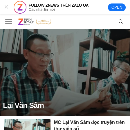
FOLLOW
ZNEWS
TRÊN
ZALO OA
OPEN
Cập nhật tin mới
Lại Văn Sâm
MC Lại Văn Sâm đọc truyện trên
thư viện số