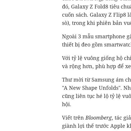
đó, Galaxy Z Fold8 tiêu chu
cuốn sách. Galaxy Z Flip8 
sò), trong khi phiên bản vu
Ngoài 3 mẫu smartphone gậ
thiết bị đeo gồm smartwatc
Với tỷ lệ vuông giống hộ c
và rộng hơn, phù hợp để xe
Thư mời từ Samsung ám chỉ 
"A New Shape Unfolds". Nh
cũng liên tục hé lộ tỷ lệ v
hội.
Viết trên
Bloomberg
, tác g
giành lợi thế trước Apple k