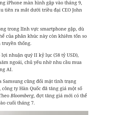
àng iPhone màn hình gập vào tháng 9,
u tiên ra mắt dưới triều đại CEO John
ong trong lĩnh vực smartphone gập, dù
thể của phân khúc này còn khiêm tốn so
 truyền thống.
lợi nhuận quý II kỷ lục (
58 tỷ USD
),
ỳ năm ngoái, chủ yếu nhờ nhu cầu mua
ng AI.
a Samsung cũng đối mặt tình trạng
, công ty Hàn Quốc đã tăng giá một số
 Theo
Bloomberg
, đợt tăng giá mới có thể
vào cuối tháng 7.