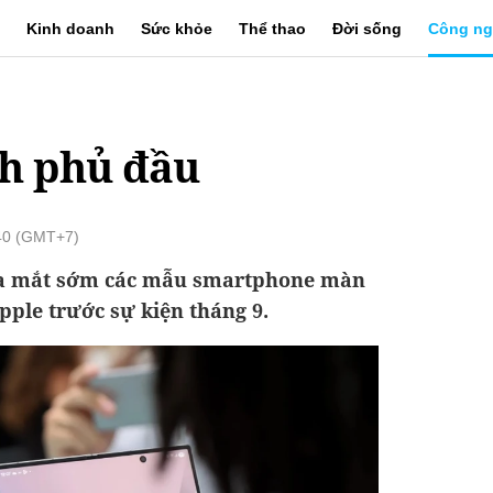
Kinh doanh
Sức khỏe
Thể thao
Đời sống
Công ng
nh phủ đầu
:40 (GMT+7)
ra mắt sớm các mẫu smartphone màn
pple trước sự kiện tháng 9.