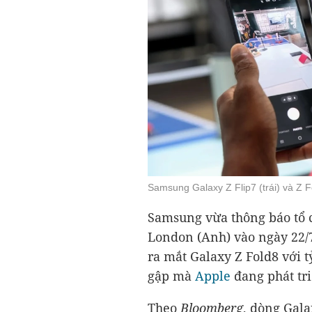
Samsung Galaxy Z Flip7 (trái) và Z 
Samsung vừa thông báo tổ 
London (Anh) vào ngày 22/7
ra mắt Galaxy Z Fold8 với t
gập mà
Apple
đang phát tri
Theo
Bloomberg
, dòng Gal