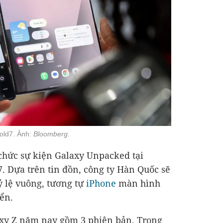
Fold7. Ảnh:
Bloomberg
.
chức sự kiện Galaxy Unpacked tại
. Dựa trên tin đồn, công ty Hàn Quốc sẽ
ỷ lệ vuông, tương tự
iPhone
màn hình
ển.
axy Z năm nay gồm 3 phiên bản. Trong