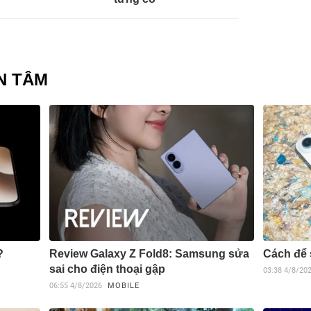
N TÂM
?
Review Galaxy Z Fold8: Samsung sửa
Cách để 
sai cho điện thoại gập
03:38
4/8/20
06:55
4/8/2026
MOBILE