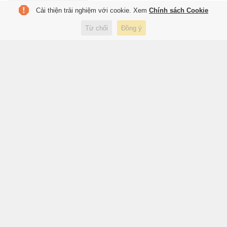
Cải thiện trải nghiệm với cookie. Xem
Chính sách Cookie
Mưa lớn gây sạt lở nhiều tuyến
Từ chối
Đồng ý
đường ở Lào Cai, ách tắc cục
bộ
3 giờ trước
Xã hội
Gửi tiền vào đâu lãi cao nhất
hiện nay
3 giờ trước
Kinh doanh
Chứng khoán Hàn Quốc lao
dốc, nhà đầu tư trẻ đua nhau
'khoe' thua lỗ
3 giờ trước
Lifestyle
Hồ nước hình trái tim giữa vịnh