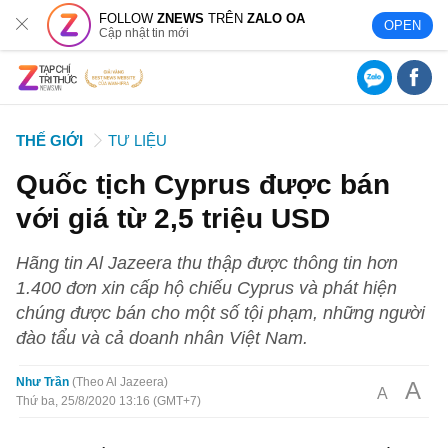
FOLLOW
ZNEWS
TRÊN
ZALO OA
OPEN
Cập nhật tin mới
THẾ GIỚI
TƯ LIỆU
Quốc tịch Cyprus được bán
với giá từ 2,5 triệu USD
Hãng tin Al Jazeera thu thập được thông tin hơn
1.400 đơn xin cấp hộ chiếu Cyprus và phát hiện
chúng được bán cho một số tội phạm, những người
đào tẩu và cả doanh nhân Việt Nam.
Như Trần
Theo Al Jazeera
A
A
Thứ ba, 25/8/2020 13:16 (GMT+7)