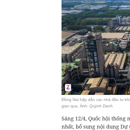
Đồng Nai hấp dẫn các nhà đầu tư khi 
gian qua. Ảnh:
Quỳnh Danh
.
Sáng 12/4, Quốc hội thống 
nhất, bổ sung nội dung Dự 