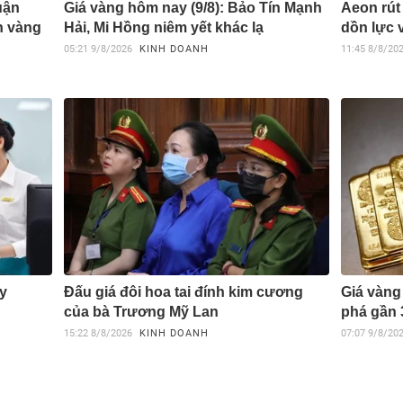
uận
Giá vàng hôm nay (9/8): Bảo Tín Mạnh
Aeon rút 
h vàng
Hải, Mi Hồng niêm yết khác lạ
dồn lực 
05:21
9/8/2026
KINH DOANH
11:45
8/8/20
ay
Đấu giá đôi hoa tai đính kim cương
Giá vàng 
của bà Trương Mỹ Lan
phá gần
15:22
8/8/2026
KINH DOANH
07:07
9/8/20