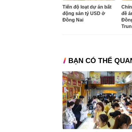
Tiến độ loạt dự án bất
Chín
động sản tỷ USD ở
đề á
Đồng Nai
Đồng
Tru
BẠN CÓ THỂ QUA