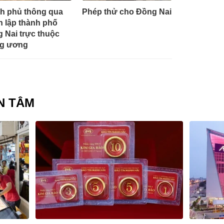
h phủ thông qua
Phép thử cho Đồng Nai
n lập thành phố
 Nai trực thuộc
ng ương
N TÂM