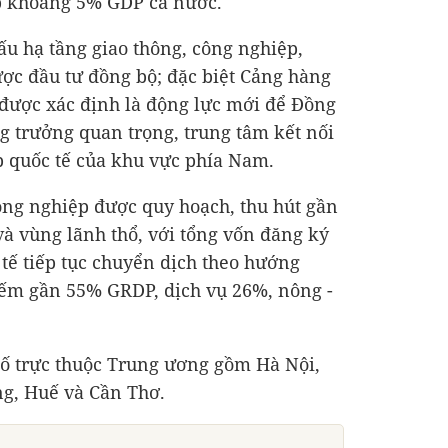
óp khoảng 5% GDP cả nước.
ấu hạ tầng giao thông, công nghiệp,
 được đầu tư đồng bộ; đặc biệt Cảng hàng
được xác định là động lực mới để Đồng
g trưởng quan trọng, trung tâm kết nối
p quốc tế của khu vực phía Nam.
ông nghiệp được quy hoạch, thu hút gần
và vùng lãnh thổ, với tổng vốn đăng ký
 tế tiếp tục chuyển dịch theo hướng
iếm gần 55% GRDP, dịch vụ 26%, nông -
hố trực thuộc Trung ương gồm Hà Nội,
g, Huế và Cần Thơ.