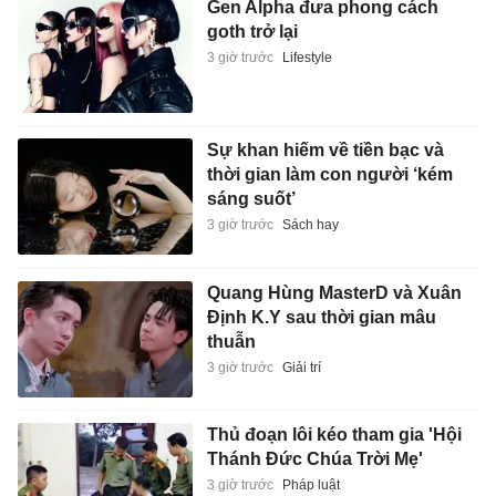
Gen Alpha đưa phong cách
goth trở lại
3 giờ trước
Lifestyle
Sự khan hiếm về tiền bạc và
thời gian làm con người ‘kém
sáng suốt’
3 giờ trước
Sách hay
Quang Hùng MasterD và Xuân
Định K.Y sau thời gian mâu
thuẫn
3 giờ trước
Giải trí
Thủ đoạn lôi kéo tham gia 'Hội
Thánh Đức Chúa Trời Mẹ'
3 giờ trước
Pháp luật