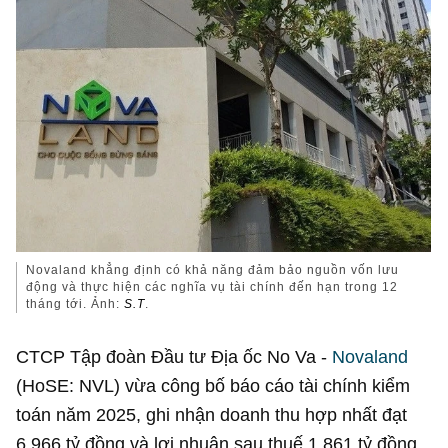
Novaland khẳng định có khả năng đảm bảo nguồn vốn lưu
động và thực hiện các nghĩa vụ tài chính đến hạn trong 12
tháng tới. Ảnh:
S.T
.
CTCP Tập đoàn Đầu tư Địa ốc No Va -
Novaland
(HoSE: NVL) vừa công bố báo cáo tài chính kiểm
toán năm 2025, ghi nhận doanh thu hợp nhất đạt
6.966 tỷ đồng
và lợi nhuận sau thuế
1.861 tỷ đồng
,