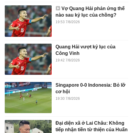
Vợ Quang Hải phản ứng thế
nào sau kỷ lục của chồng?
19:53 7/8/2026
Quang Hải vượt kỷ lục của
Công Vinh
19:42 7/8/2026
Singapore 0-0 Indonesia: Bỏ lỡ
cơ hội
19:30 7/8/2026
Đại diện xã ở Lai Châu: Không
tiếp nhận tiền từ thiện của Huấn