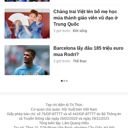
Chàng trai Việt lén bố mẹ học
múa thành giáo viên vũ đạo ở
Trung Quốc
3 giờ trước
Đời sống
Barcelona lấy đâu 185 triệu euro
mua Rodri?
3 giờ trước
Thể thao
Tạp chí điện tử Tri Thức
Cơ quan chủ quản: Hội Xuất bản Việt Nam
Giấy phép báo chí: số 75/GP-BTTTT và số 442/GP-BTTTT do Bộ Thông tin
và Truyền thông cấp ngày 26/02/2020 và ngày 29/11/2023
Tổng biên tập: Lâm Quang Hiếu
Trụ sở: Tầng 10, D29 Phạm Văn Bạch, phường Cầu Giấy, Hà Nội