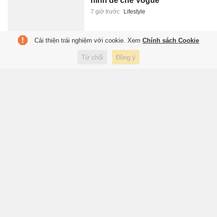
hình đế chế Vogue
7 giờ trước
Lifestyle
Cải thiện trải nghiệm với cookie. Xem
Chính sách Cookie
Vì sao trẻ có thể chơi trò 'ú òa'
Từ chối
Đồng ý
hàng chục lần không chán?
7 giờ trước
Sức khỏe
Nhận xét của Ronaldo về Messi
gây sốt trở lại
7 giờ trước
Thể thao
Tìm thấy 256 bộ hài cốt, 7 vị trí
mộ tập thể tại Công viên Lê Thị
Riêng
7 giờ trước
Đời sống