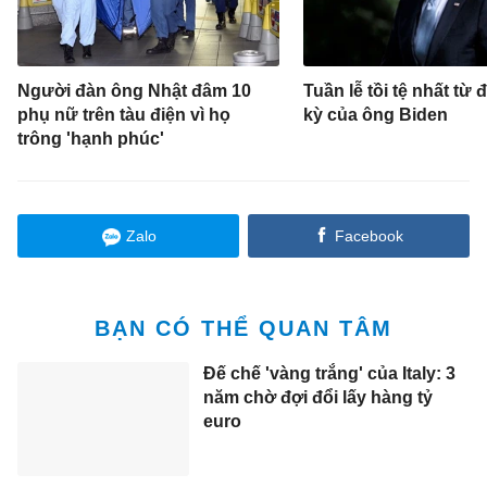
Người đàn ông Nhật đâm 10
Tuần lễ tồi tệ nhất từ
phụ nữ trên tàu điện vì họ
kỳ của ông Biden
trông 'hạnh phúc'
Zalo
Facebook
BẠN CÓ THỂ QUAN TÂM
Đế chế 'vàng trắng' của Italy: 3
năm chờ đợi đổi lấy hàng tỷ
euro