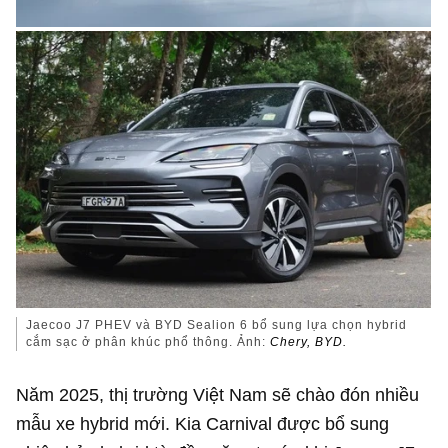
Jaecoo J7 PHEV và BYD Sealion 6 bổ sung lựa chọn hybrid
cắm sạc ở phân khúc phổ thông. Ảnh:
Chery, BYD.
Năm 2025, thị trường Việt Nam sẽ chào đón nhiều
mẫu xe hybrid mới. Kia Carnival được bổ sung