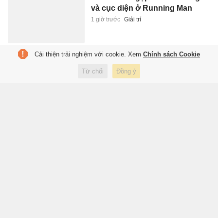
và cục diện ở Running Man
1 giờ trước
Giải trí
Cải thiện trải nghiệm với cookie. Xem
Chính sách Cookie
Giá vàng trong nước tăng gần 2
triệu đồng/lượng
Từ chối
Đồng ý
1 giờ trước
Kinh doanh
Nhóm thực phẩm mẹ bầu nên
gạch tên khỏi thực đơn
1 giờ trước
Sức khỏe
Giấc mộng lớn trên biển của
người Tây Ban Nha
1 giờ trước
Sách hay