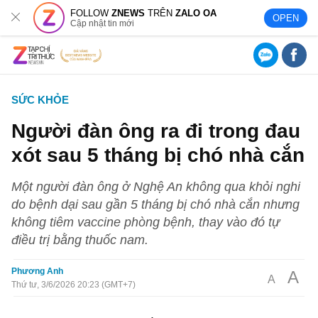
FOLLOW
ZNEWS
TRÊN
ZALO OA
OPEN
Cập nhật tin mới
SỨC KHỎE
Người đàn ông ra đi trong đau
xót sau 5 tháng bị chó nhà cắn
Một người đàn ông ở Nghệ An không qua khỏi nghi
do bệnh dại sau gần 5 tháng bị chó nhà cắn nhưng
không tiêm vaccine phòng bệnh, thay vào đó tự
điều trị bằng thuốc nam.
Phương Anh
A
A
Thứ tư, 3/6/2026 20:23 (GMT+7)