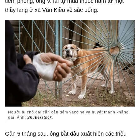
tiêm phòng, ông V. lại tự mua thuốc nam từ một
thầy lang ở xã Văn Kiều về sắc uống.
Người bị chó dại cắn cần tiêm vaccine và huyết thanh kháng
dại. Ảnh:
Shutterstock.
Gần 5 tháng sau, ông bắt đầu xuất hiện các triệu