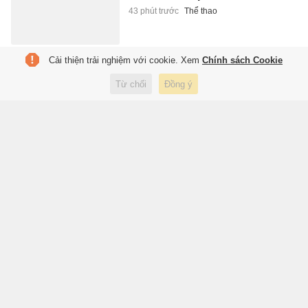
43 phút trước
Thể thao
Cải thiện trải nghiệm với cookie. Xem
Chính sách Cookie
Vàng thế giới hạ nhiệt, dầu thô
bật tăng
Từ chối
Đồng ý
48 phút trước
Kinh doanh
Cuộc sống hiện tại của Hồng
Thanh
54 phút trước
Giải trí
Mourinho phá kỷ lục chuyển
nhượng
55 phút trước
Thể thao