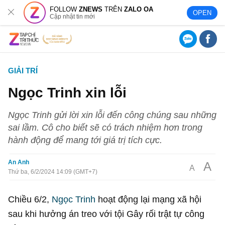
FOLLOW
ZNEWS
TRÊN
ZALO OA
OPEN
Cập nhật tin mới
GIẢI TRÍ
Ngọc Trinh xin lỗi
Ngọc Trinh gửi lời xin lỗi đến công chúng sau những
sai lầm. Cô cho biết sẽ có trách nhiệm hơn trong
hành động để mang tới giá trị tích cực.
An Anh
A
A
Thứ ba, 6/2/2024 14:09 (GMT+7)
Chiều 6/2,
Ngọc Trinh
hoạt động lại mạng xã hội
sau khi hưởng án treo với tội Gây rối trật tự công