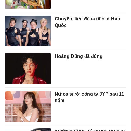
Chuyện 'tiền đẻ ra tiền' ở Hàn
Quốc
Hoàng Dũng đã đúng
Nữ ca sĩ rời công ty JYP sau 11
năm