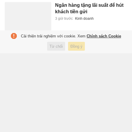
Ngân hàng tặng lãi suất để hút
khách tiền gửi
3 giờ trước
Kinh doanh
Cải thiện trải nghiệm với cookie. Xem
Chính sách Cookie
Thành phố Trung Quốc biến mỏ
Từ chối
Đồng ý
than cũ thành 'điều hòa' cho cả
khu phố
3 giờ trước
Thế giới
Chàng trai Nga bất ngờ khi thấy
người Việt ăn trái cây chấm
muối
3 giờ trước
Ẩm thực
Cần lưu ý những câu hỏi này
khi học lý thuyết thi bằng lái
hạng B