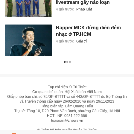
livestream gây náo loạn
4 giờ trước
Pháp luật
Rapper MCK dừng diễn đêm
nhạc ở TP.HCM
4 giờ trước
Giải trí
Tạp chí điện tử Tri Thức
Cơ quan chủ quản: Hội Xuất bản Việt Nam
Giấy phép báo chí: số 75/GP-BTTTT và số 442/GP-BTTTT do Bộ Thông tin
và Truyền thông cấp ngày 26/02/2020 và ngày 29/11/2023
Tổng biên tập: Lâm Quang Hiếu
Trụ sở: Tầng 10, D29 Phạm Văn Bạch, phường Cầu Giấy, Hà Nội
HOTLINE:
0931.222.666
toasoan@znews.vn
©
Toàn bộ bản quyền thuộc Tri Thức