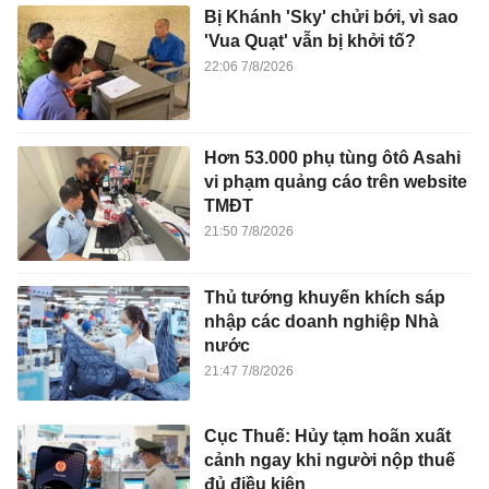
Bị Khánh 'Sky' chửi bới, vì sao
'Vua Quạt' vẫn bị khởi tố?
22:06 7/8/2026
Hơn 53.000 phụ tùng ôtô Asahi
vi phạm quảng cáo trên website
TMĐT
21:50 7/8/2026
Thủ tướng khuyến khích sáp
nhập các doanh nghiệp Nhà
nước
21:47 7/8/2026
Cục Thuế: Hủy tạm hoãn xuất
cảnh ngay khi người nộp thuế
đủ điều kiện