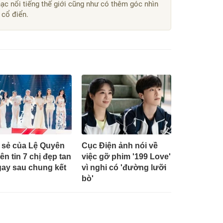
c nổi tiếng thế giới cũng như có thêm góc nhìn
 cổ điển.
 sẻ của Lệ Quyên
Cục Điện ảnh nói về
ên tin 7 chị đẹp tan
việc gỡ phim '199 Love'
gay sau chung kết
vì nghi có 'đường lưỡi
bò'