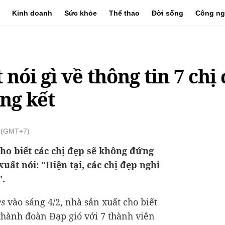
Kinh doanh
Sức khỏe
Thể thao
Đời sống
Công ng
nói gì về thông tin 7 chị
ng kết
8 (GMT+7)
ho biết các chị đẹp sẽ không đứng
uất nói: "Hiện tại, các chị đẹp nghỉ
".
ws
vào sáng 4/2, nhà sản xuất cho biết
hành đoàn Đạp gió với 7 thành viên