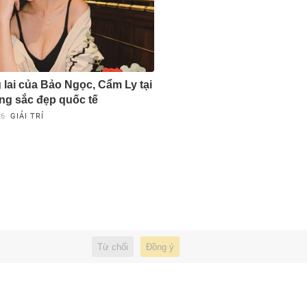
lai của Bảo Ngọc, Cẩm Ly tại
ng sắc đẹp quốc tế
26
GIẢI TRÍ
Từ chối
Đồng ý