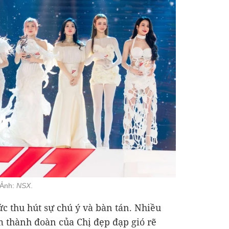
 Ảnh:
NSX
.
ức thu hút sự chú ý và bàn tán. Nhiều
 thành đoàn của Chị đẹp đạp gió rẽ