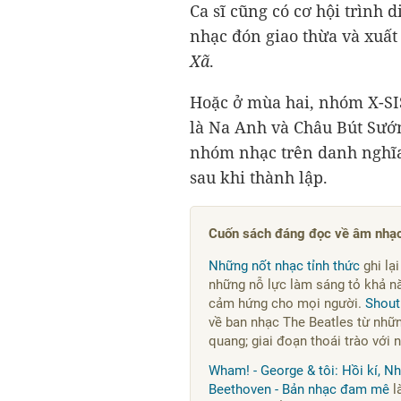
Ca sĩ cũng có cơ hội trình
nhạc đón giao thừa và xuất
Xã
.
Hoặc ở mùa hai, nhóm X-SI
là Na Anh và Châu Bút Sướn
nhóm nhạc trên danh nghĩa
sau khi thành lập.
Cuốn sách đáng đọc về âm nhạ
Những nốt nhạc tỉnh thức
ghi lạ
những nỗ lực làm sáng tỏ khả nă
cảm hứng cho mọi người.
Shout!
về ban nhạc The Beatles từ nhữ
quang; giai đoạn thoái trào với n
Wham! - George & tôi: Hồi kí, 
Beethoven - Bản nhạc đam mê
l