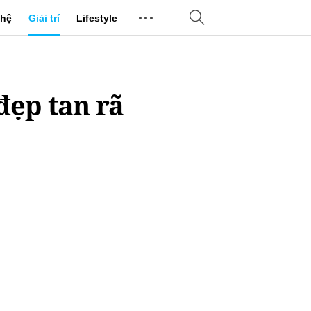
hệ
Giải trí
Lifestyle
 đẹp tan rã