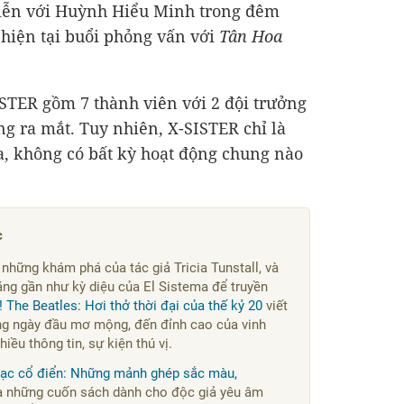
 diễn với Huỳnh Hiểu Minh trong đêm
 hiện tại buổi phỏng vấn với
Tân Hoa
STER gồm 7 thành viên với 2 đội trưởng
g ra mắt. Tuy nhiên, X-SISTER chỉ là
, không có bất kỳ hoạt động chung nào
c
i những khám phá của tác giả Tricia Tunstall, và
ng gần như kỳ diệu của El Sistema để truyền
 The Beatles: Hơi thở thời đại của thế kỷ 20
viết
ng ngày đầu mơ mộng, đến đỉnh cao của vinh
hiều thông tin, sự kiện thú vị.
Nhạc cổ điển: Những mảnh ghép sắc màu,
à những cuốn sách dành cho độc giả yêu âm