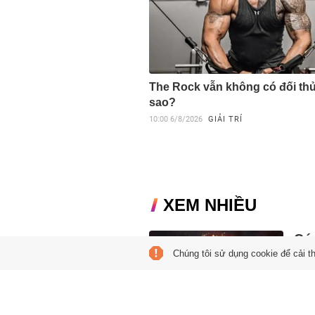
The Rock vẫn không có đối thủ,
sao?
10:00
6/8/2026
GIẢI TRÍ
XEM NHIỀU
Cú 
Chúng tôi sử dụng cookie để cải t
mùa
05:00
Theo
Đất v
Trăn