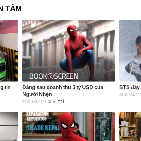
N TÂM
g tin
Đằng sau doanh thu 5 tỷ USD của
BTS đẩy 
Người Nhện
05:42
6/8/20
02:21
6/8/2026
GIẢI TRÍ