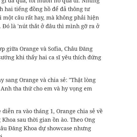
gì đã qua, tôi muốn nó qua đi. Nhưng
 hai tiếng đồng hồ để đả thông tư
ói một câu rất hay, mà không phải hiện
. Đó là 'nút thắt ở đâu thì mình gỡ ra ở
ợp giữa Orange và Sofia, Châu Đăng
ướng khi thấy hai ca sĩ yêu thích đứng
 sang Orange và chia sẻ: "Thật lòng
 Anh tha thứ cho em và hy vọng em
 diễn ra vào tháng 1, Orange chia sẻ về
 Khoa sau thời gian ồn ào. Theo Ong
 Châu Đăng Khoa dự showcase nhưng
i.