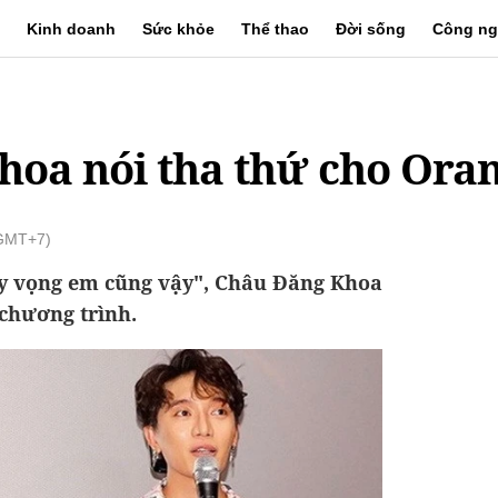
Kinh doanh
Sức khỏe
Thể thao
Đời sống
Công ng
hoa nói tha thứ cho Ora
(GMT+7)
y vọng em cũng vậy", Châu Đăng Khoa
 chương trình.