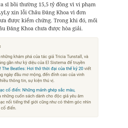
a sĩ bồi thường
15,5 tỷ đồng
vì vi phạm
LyLy xin lỗi Châu Đăng Khoa vì đơn
hưa được kiểm chứng. Trong khi đó, mối
âu Đăng Khoa chưa được hòa giải.
c
i những khám phá của tác giả Tricia Tunstall, và
ng gần như kỳ diệu của El Sistema để truyền
 The Beatles: Hơi thở thời đại của thế kỷ 20
viết
ng ngày đầu mơ mộng, đến đỉnh cao của vinh
hiều thông tin, sự kiện thú vị.
Nhạc cổ điển: Những mảnh ghép sắc màu,
à những cuốn sách dành cho độc giả yêu âm
c nổi tiếng thế giới cũng như có thêm góc nhìn
 cổ điển.