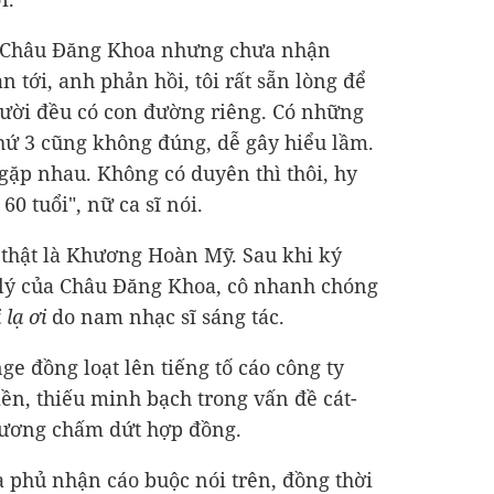
nh Châu Đăng Khoa nhưng chưa nhận
n tới, anh phản hồi, tôi rất sẵn lòng để
gười đều có con đường riêng. Có những
hứ 3 cũng không đúng, dễ gây hiểu lầm.
 gặp nhau. Không có duyên thì thôi, hy
0 tuổi", nữ ca sĩ nói.
 thật là Khương Hoàn Mỹ. Sau khi ký
 lý của Châu Đăng Khoa, cô nhanh chóng
lạ ơi
do nam nhạc sĩ sáng tác.
e đồng loạt lên tiếng tố cáo công ty
ền, thiếu minh bạch trong vấn đề cát-
phương chấm dứt hợp đồng.
 phủ nhận cáo buộc nói trên, đồng thời