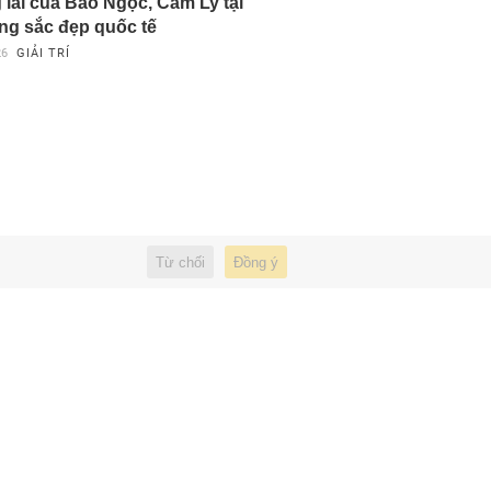
lai của Bảo Ngọc, Cẩm Ly tại
ng sắc đẹp quốc tế
26
GIẢI TRÍ
Từ chối
Đồng ý