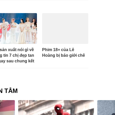
sản xuất nói gì về
Phim 18+ của Lê
g tin 7 chị đẹp tan
Hoàng bị báo giới chê
gay sau chung kết
N TÂM