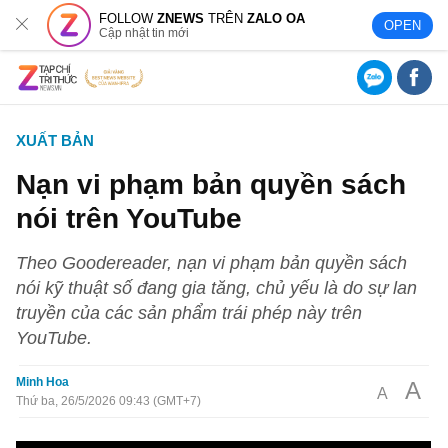
FOLLOW
ZNEWS
TRÊN
ZALO OA
OPEN
Cập nhật tin mới
XUẤT BẢN
Nạn vi phạm bản quyền sách
nói trên YouTube
Theo Goodereader, nạn vi phạm bản quyền sách
nói kỹ thuật số đang gia tăng, chủ yếu là do sự lan
truyền của các sản phẩm trái phép này trên
YouTube.
Minh Hoa
A
A
Thứ ba, 26/5/2026 09:43 (GMT+7)