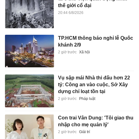
thế giới cổ đại
20:44 6/8/2026
TP.HCM thông báo nghỉ lễ Quốc
khánh 2/9
2 giờ trước
Xã hội
Vụ sập mái Nhà thi đấu hơn 22
tỷ: Công an vào cuộc, Sở Xây
dựng chỉ loạt tồn tại
2 giờ trước
Pháp luật
Con trai Vân Dung: 'Tôi giao thu
nhập cho mẹ quản lý'
2 giờ trước
Giải trí