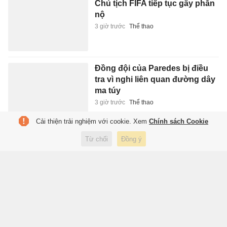
Chủ tịch FIFA tiếp tục gây phẫn
nộ
3 giờ trước
Thể thao
Đồng đội của Paredes bị điều
tra vì nghi liên quan đường dây
ma túy
3 giờ trước
Thể thao
Cải thiện trải nghiệm với cookie. Xem
Chính sách Cookie
Người Việt ngày càng chuộng
Từ chối
Đồng ý
bia lon 'lùn' 250 ml, điều gì đang
xảy ra?
3 giờ trước
Kinh doanh
Tuyển Việt Nam vắng hàng
loạt trụ cột
3 giờ trước
Thể thao