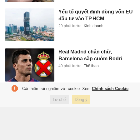
Yếu tố quyết định dòng vốn EU
đầu tư vào TP.HCM
29 phút trước
Kinh doanh
Real Madrid chần chừ,
Barcelona sắp cuỗm Rodri
40 phút trước
Thể thao
Cải thiện trải nghiệm với cookie. Xem
Chính sách Cookie
Vàng thế giới hạ nhiệt, dầu thô
bật tăng
Từ chối
Đồng ý
45 phút trước
Kinh doanh
Cuộc sống hiện tại của Hồng
Thanh