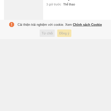
3 giờ trước
Thể thao
Cải thiện trải nghiệm với cookie. Xem
Chính sách Cookie
Kết quả trái ngược của 2 công
Từ chối
Đồng ý
ty xổ số truyền thống Hà Nội và
TP.HCM
3 giờ trước
Kinh doanh
Toyota, Mazda và loạt thương
hiệu giảm giá SUV mùa thấp
điểm
3 giờ trước
Xe
Chiến sĩ thuộc Quân khu 3 hy
sinh khi cứu đồng đội trong lúc
làm nhiệm vụ
3 giờ trước
Xã hội