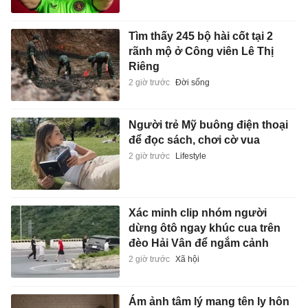
Tìm thấy 245 bộ hài cốt tại 2
rãnh mộ ở Công viên Lê Thị
Riêng
2 giờ trước
Đời sống
Người trẻ Mỹ buông điện thoại
để đọc sách, chơi cờ vua
2 giờ trước
Lifestyle
Xác minh clip nhóm người
dừng ôtô ngay khúc cua trên
đèo Hải Vân để ngắm cảnh
2 giờ trước
Xã hội
Ám ảnh tâm lý mang tên ly hôn