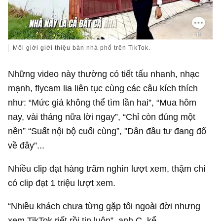
Môi giới giới thiệu bán nhà phố trên TikTok.
Những video này thường có tiết tấu nhanh, nhạc
mạnh, flycam lia liên tục cùng các câu kích thích
như: “Mức giá không thể tìm lần hai”, “Mua hôm
nay, vài tháng nữa lời ngay”, “Chỉ còn đúng một
nền” “Suất nội bộ cuối cùng”, "Dân đầu tư đang đổ
về đây”...
Nhiều clip đạt hàng trăm nghìn lượt xem, thậm chí
có clip đạt 1 triệu lượt xem.
“Nhiều khách chưa từng gặp tôi ngoài đời nhưng
xem TikTok riết rồi tin luôn”, anh C. kể.