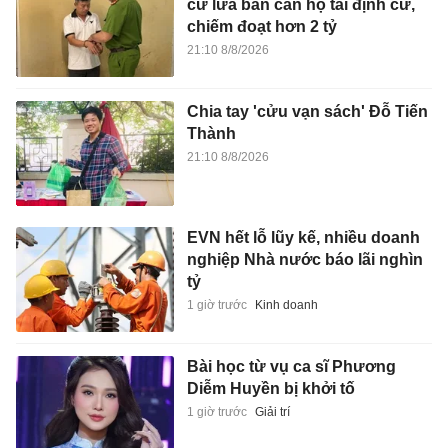
cư lừa bán căn hộ tái định cư,
chiếm đoạt hơn 2 tỷ
21:10 8/8/2026
Chia tay 'cửu vạn sách' Đỗ Tiến
Thành
21:10 8/8/2026
EVN hết lỗ lũy kế, nhiều doanh
nghiệp Nhà nước báo lãi nghìn
tỷ
1 giờ trước
Kinh doanh
Bài học từ vụ ca sĩ Phương
Diễm Huyền bị khởi tố
1 giờ trước
Giải trí