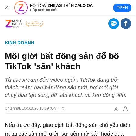
FOLLOW
ZNEWS
TRÊN
ZALO OA
OPEN
Cập nhật tin mới
KINH DOANH
Môi giới bất động sản đổ bộ
TikTok 'săn' khách
Từ livestream đến video ngắn, TikTok đang trở
thành “sàn” bán bất động sản mới, nơi môi giới
chạy đua tạo sóng để săn khách và kéo dòng tiền.
A
A
Chủ nhật, 10/5/2026 10:29 (GMT+7)
Nếu trước đây, giao dịch bất động sản chủ yếu diễn
ra tại các sàn môi giới, sự kiện mở bán hoặc qua