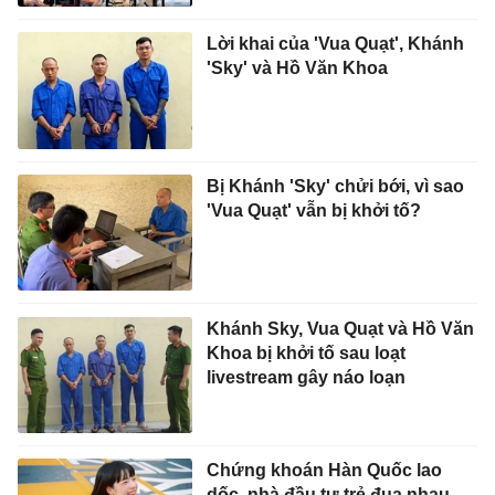
Lời khai của 'Vua Quạt', Khánh
'Sky' và Hồ Văn Khoa
Bị Khánh 'Sky' chửi bới, vì sao
'Vua Quạt' vẫn bị khởi tố?
Khánh Sky, Vua Quạt và Hồ Văn
Khoa bị khởi tố sau loạt
livestream gây náo loạn
Chứng khoán Hàn Quốc lao
dốc, nhà đầu tư trẻ đua nhau