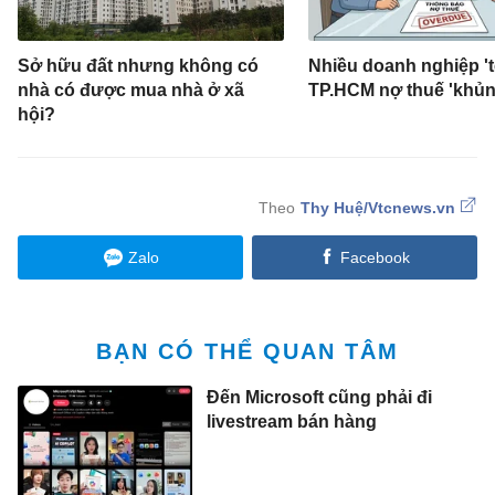
Sở hữu đất nhưng không có
Nhiều doanh nghiệp 'tê
nhà có được mua nhà ở xã
TP.HCM nợ thuế 'khủn
hội?
Thy Huệ/Vtcnews.vn
Zalo
Facebook
BẠN CÓ THỂ QUAN TÂM
Đến Microsoft cũng phải đi
livestream bán hàng