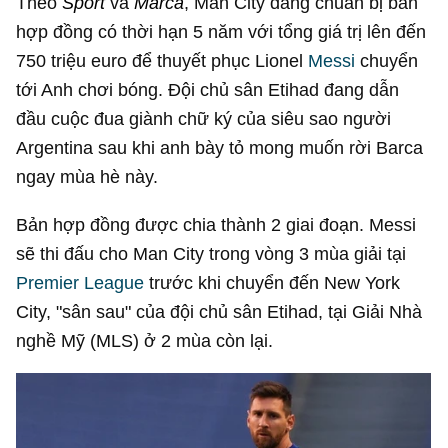
Theo
Sport
và
Marca
, Man City đang chuẩn bị bản
hợp đồng có thời hạn 5 năm với tổng giá trị lên đến
750 triệu euro để thuyết phục Lionel
Messi
chuyển
tới Anh chơi bóng. Đội chủ sân Etihad đang dẫn
đầu cuộc đua giành chữ ký của siêu sao người
Argentina sau khi anh bày tỏ mong muốn rời Barca
ngay mùa hè này.
Bản hợp đồng được chia thành 2 giai đoạn. Messi
sẽ thi đấu cho Man City trong vòng 3 mùa giải tại
Premier League
trước khi chuyển đến New York
City, "sân sau" của đội chủ sân Etihad, tại Giải Nhà
nghề Mỹ (MLS) ở 2 mùa còn lại.