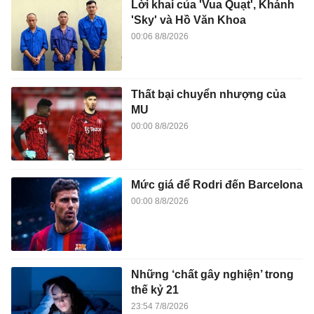
Lời khai của 'Vua Quạt', Khánh
'Sky' và Hồ Văn Khoa
00:06 8/8/2026
Thất bại chuyển nhượng của
MU
00:00 8/8/2026
Mức giá để Rodri đến Barcelona
00:00 8/8/2026
Những ‘chất gây nghiện’ trong
thế kỷ 21
23:54 7/8/2026