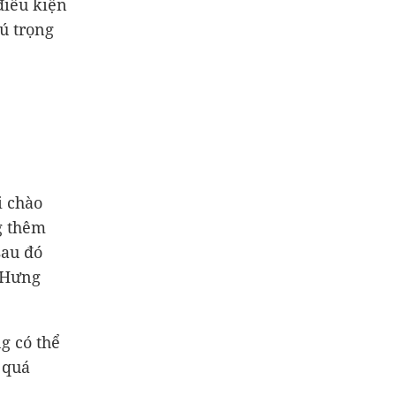
điều kiện
hú trọng
i chào
g thêm
sau đó
S Hưng
ng có thể
 quá