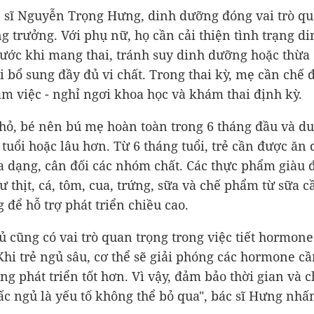
 sĩ Nguyễn Trọng Hưng, dinh dưỡng đóng vai trò qu
ng trưởng. Với phụ nữ, họ cần cải thiện tình trạng di
ước khi mang thai, tránh suy dinh dưỡng hoặc thừa 
i bổ sung đầy đủ vi chất. Trong thai kỳ, mẹ cần chế 
làm việc - nghỉ ngơi khoa học và khám thai định kỳ.
nhỏ, bé nên bú mẹ hoàn toàn trong 6 tháng đầu và du
 tuổi hoặc lâu hơn. Từ 6 tháng tuổi, trẻ cần được ăn
a dạng, cân đối các nhóm chất. Các thực phẩm giàu
ư thịt, cá, tôm, cua, trứng, sữa và chế phẩm từ sữa 
 để hỗ trợ phát triển chiều cao.
ủ cũng có vai trò quan trọng trong việc tiết hormone
Khi trẻ ngủ sâu, cơ thể sẽ giải phóng các hormone cần
ng phát triển tốt hơn. Vì vậy, đảm bảo thời gian và c
ấc ngủ là yếu tố không thể bỏ qua", bác sĩ Hưng nh