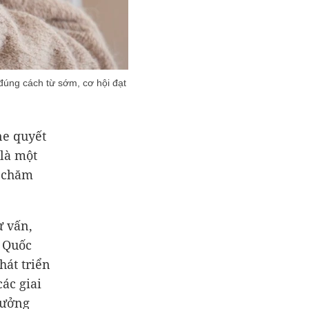
đúng cách từ sớm, cơ hội đạt
ne quyết
là một
h chăm
 vấn,
g Quốc
hát triển
ác giai
trưởng