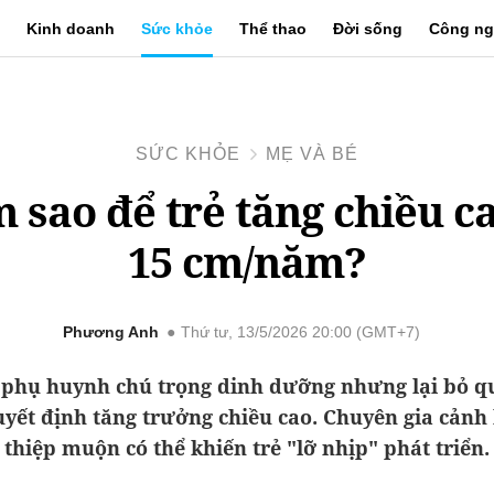
Kinh doanh
Sức khỏe
Thể thao
Đời sống
Công ng
SỨC KHỎE
MẸ VÀ BÉ
 sao để trẻ tăng chiều ca
15 cm/năm?
Phương Anh
Thứ tư, 13/5/2026 20:00 (GMT+7)
phụ huynh chú trọng dinh dưỡng nhưng lại bỏ q
yết định tăng trưởng chiều cao. Chuyên gia cảnh
thiệp muộn có thể khiến trẻ "lỡ nhịp" phát triển.