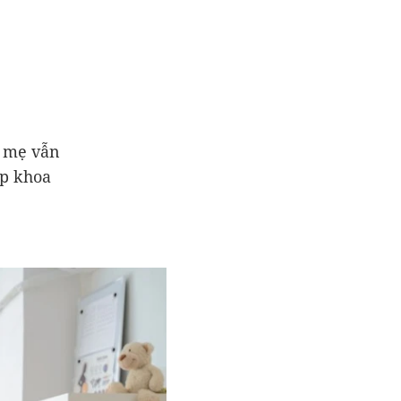
a mẹ vẫn
áp khoa