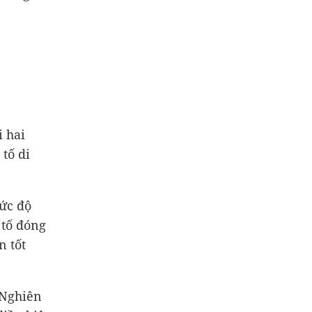
i hai
tố di
ức độ
 tố đóng
n tốt
 Nghiên