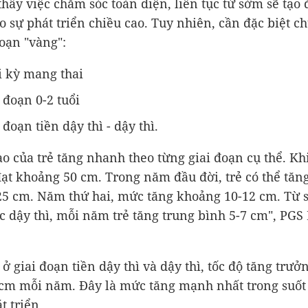
thấy việc chăm sóc toàn diện, liên tục từ sớm sẽ tạo 
ho sự phát triển chiều cao. Tuy nhiên, cần đặc biệt c
đoạn "vàng":
i kỳ mang thai
 đoạn 0-2 tuổi
 đoạn tiền dậy thì - dậy thì.
ao của trẻ tăng nhanh theo từng giai đoạn cụ thể. Kh
 đạt khoảng 50 cm. Trong năm đầu đời, trẻ có thể tăn
5 cm. Năm thứ hai, mức tăng khoảng 10-12 cm. Từ 
c dậy thì, mỗi năm trẻ tăng trung bình 5-7 cm", PG
 ở giai đoạn tiền dậy thì và dậy thì, tốc độ tăng trưở
 cm mỗi năm. Đây là mức tăng mạnh nhất trong suốt
t triển.