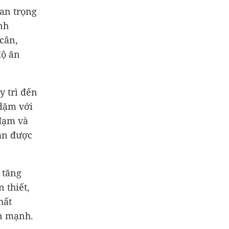
an trọng
nh
cân,
độ ăn
y trì đến
 dặm với
 đạm và
cần được
 tăng
 thiết,
hất
ấn mạnh.