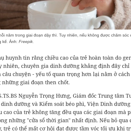
mỗi năm trong giai đoạn dậy thì. Tuy nhiên, nếu không được chăm sóc 
g kể. Ảnh:
Freepik
.
ụ huynh tin rằng chiều cao của trẻ hoàn toàn do ge
y nhiên, chuyên gia dinh dưỡng khẳng định đây chỉ 
 câu chuyện - yếu tố quan trọng hơn lại nằm ở các
g những giai đoạn then chốt.
S.TS.BS Nguyễn Trọng Hưng, Giám đốc Trung tâm Tư
 dinh dưỡng và Kiểm soát béo phì, Viện Dinh dưỡn
ều cao của trẻ không tăng đều qua các giai đoạn mà p
ng những "cửa sổ thời gian" nhất định. Nếu bỏ qua c
, trẻ có thể mất cơ hội đạt được tầm vóc tối ưu khi 