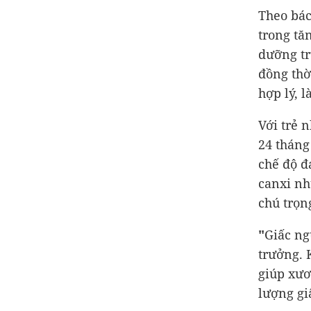
Theo bác
trong tă
dưỡng tr
đồng thờ
hợp lý, 
Với trẻ 
24 tháng
chế độ đ
canxi nh
chú trọng
"
Giấc ng
trưởng. 
giúp xươ
lượng gi