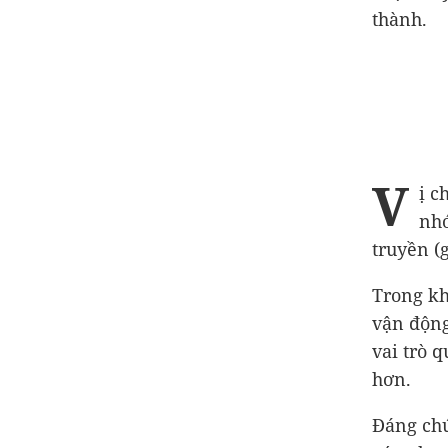
thành.
V
ị c
nhó
truyền (g
Trong kh
vận động
vai trò q
hơn.
Đáng chú