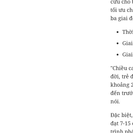
cứu cho 
tối ưu c
ba giai 
Thờ
Giai
Giai
"Chiều c
đời, trẻ
khoảng 2
đến trướ
nói.
Đặc biệt,
đạt 7-15
trình phá