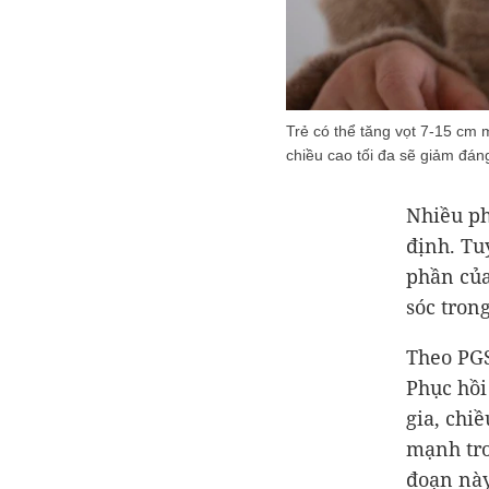
Trẻ có thể tăng vọt 7-15 cm 
chiều cao tối đa sẽ giảm đán
Nhiều ph
định. Tu
phần của
sóc tron
Theo PG
Phục hồi
gia, chi
mạnh tro
đoạn này