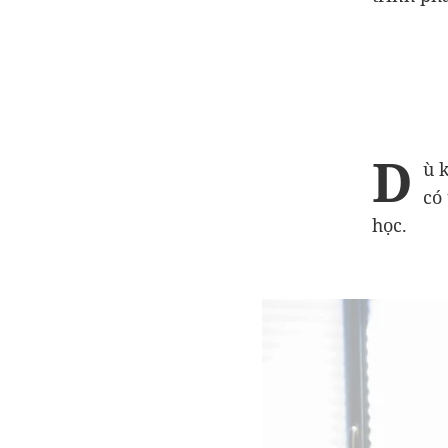
D
ù 
có
học.