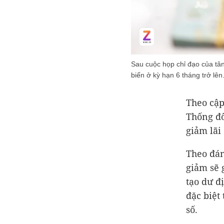
Sau cuộc họp chỉ đạo của tâ
biến ở kỳ hạn 6 tháng trở lên
Theo cập
Thống đố
giảm lãi
Theo đán
giảm sẽ 
tạo dư đị
đặc biệt
số.