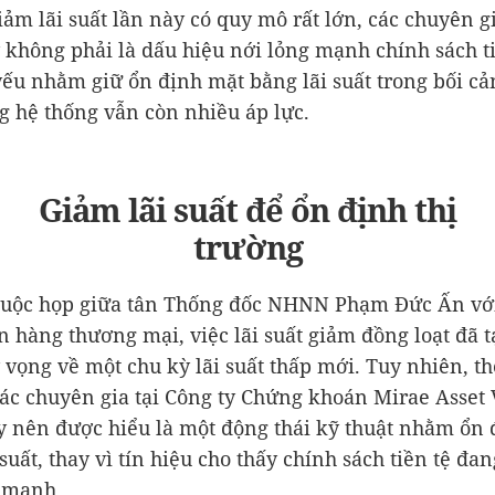
iảm lãi suất lần này có quy mô rất lớn, các chuyên g
 không phải là dấu hiệu nới lỏng mạnh chính sách ti
ếu nhằm giữ ổn định mặt bằng lãi suất trong bối c
ng hệ thống vẫn còn nhiều áp lực.
Giảm lãi suất để ổn định thị
trường
cuộc họp giữa tân Thống đốc NHNN Phạm Đức Ấn vớ
 hàng thương mại, việc lãi suất giảm đồng loạt đã t
 vọng về một chu kỳ lãi suất thấp mới. Tuy nhiên, t
các chuyên gia tại Công ty Chứng khoán Mirae Asset 
 nên được hiểu là một động thái kỹ thuật nhằm ổn 
suất, thay vì tín hiệu cho thấy chính sách tiền tệ đa
 mạnh.