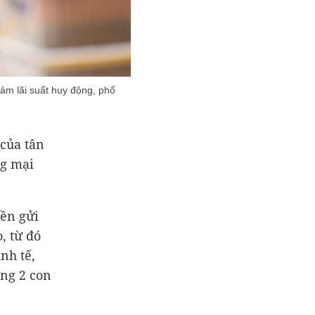
ảm lãi suất huy động, phổ
của tân
ng mại
iền gửi
, từ đó
inh tế,
ởng 2 con