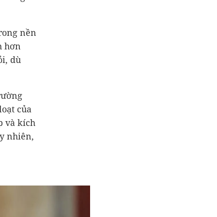
trong nền
h hơn
ỏi, dù
rường
loạt của
p và kích
uy nhiên,