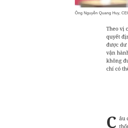
Ông Nguyễn Quang Huy, CEO 
Theo vị 
quyết đị
được dư 
vận hành
không đư
chí có t
C
âu 
thố