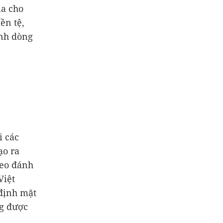
ia cho
ền tệ,
ảnh dòng
i các
ạo ra
heo đánh
Việt
định mặt
ng được