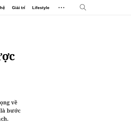
hệ
Giải trí
Lifestyle
ược
vọng về
 là bước
ách.