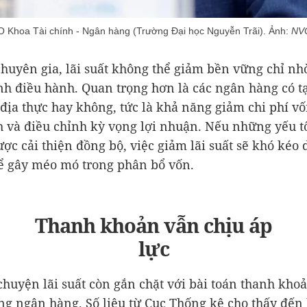
Khoa Tài chính - Ngân hàng (Trường Đại học Nguyễn Trãi). Ảnh:
NV
chuyên gia, lãi suất không thể giảm bền vững chỉ nh
nh điều hành. Quan trọng hơn là các ngân hàng có t
địa thực hay không, tức là khả năng giảm chi phí vố
 và điều chỉnh kỳ vọng lợi nhuận. Nếu những yếu t
ợc cải thiện đồng bộ, việc giảm lãi suất sẽ khó kéo 
hể gây méo mó trong phân bổ vốn.
Thanh khoản vẫn chịu áp
lực
chuyện lãi suất còn gắn chặt với bài toán thanh kho
ng ngân hàng. Số liệu từ Cục Thống kê cho thấy đến