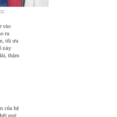
CC.
ờ vào
ạo ra
n, tối ưu
ố này
dài, thậm
ản của hệ
 hết quý