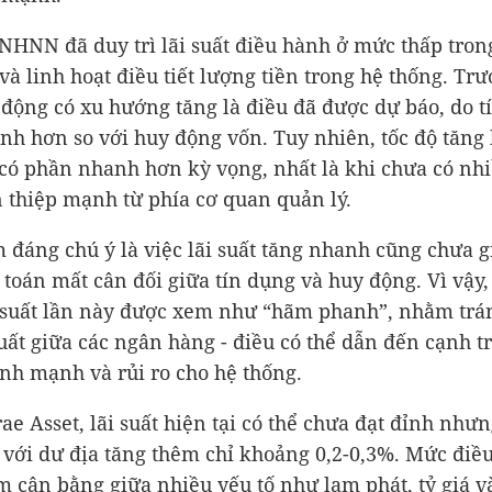
 NHNN đã duy trì lãi suất điều hành ở mức thấp tron
và linh hoạt điều tiết lượng tiền trong hệ thống. Trướ
 động có xu hướng tăng là điều đã được dự báo, do t
nh hơn so với huy động vốn. Tuy nhiên, tốc độ tăng l
có phần nhanh hơn kỳ vọng, nhất là khi chưa có nh
 thiệp mạnh từ phía cơ quan quản lý.
 đáng chú ý là việc lãi suất tăng nhanh cũng chưa g
 toán mất cân đối giữa tín dụng và huy động. Vì vậy,
 suất lần này được xem như “hãm phanh”, nhằm trá
suất giữa các ngân hàng - điều có thể dẫn đến cạnh t
nh mạnh và rủi ro cho hệ thống.
ae Asset, lãi suất hiện tại có thể chưa đạt đỉnh nhưn
 với dư địa tăng thêm chỉ khoảng 0,2-0,3%. Mức điề
 cân bằng giữa nhiều yếu tố như lạm phát, tỷ giá v