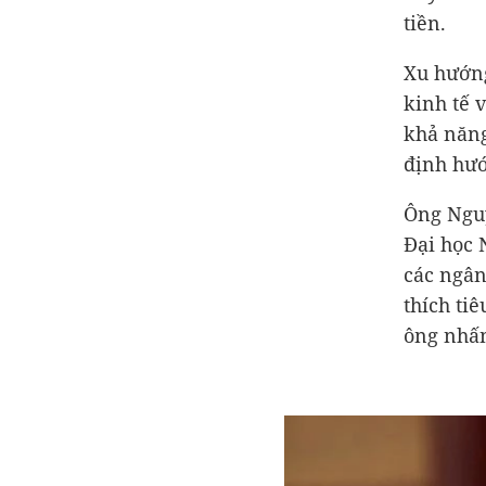
tiền.
Xu hướng
kinh tế 
khả năng
định hướ
Ông Nguy
Đại học 
các ngân
thích ti
ông nhấn