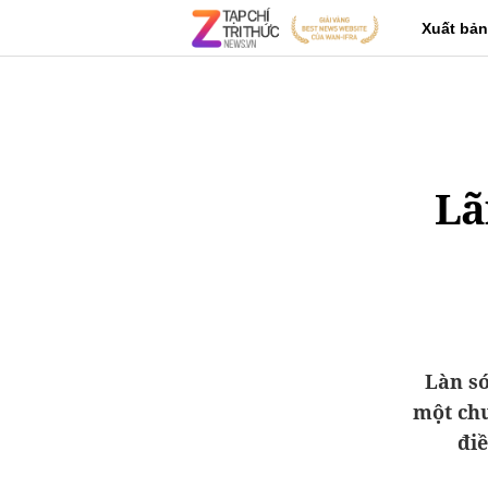
Xuất bản
Lã
Làn só
một chu
điề