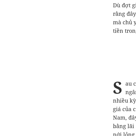
Dù đợt g
rằng đây
mà chủ y
tiền tro
S
au 
ngân
nhiều kỳ
giá của 
Nam, đây
bằng lãi 
nới lỏng