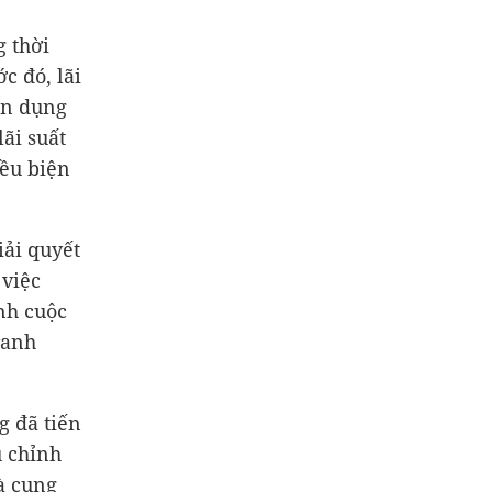
g thời
c đó, lãi
ín dụng
ãi suất
iều biện
iải quyết
 việc
nh cuộc
ranh
g đã tiến
u chỉnh
à cung