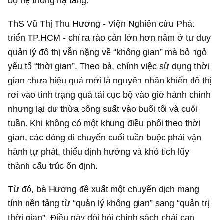
bộ hệ thống hạ tầng.
ThS Vũ Thị Thu Hương - Viện Nghiên cứu Phát
triển TP.HCM - chỉ ra rào cản lớn hơn nằm ở tư duy
quản lý đô thị vẫn nặng về “không gian” mà bỏ ngỏ
yếu tố “thời gian”. Theo bà, chính việc sử dụng thời
gian chưa hiệu quả mới là nguyên nhân khiến đô thị
rơi vào tình trạng quá tải cục bộ vào giờ hành chính
nhưng lại dư thừa công suất vào buổi tối và cuối
tuần. Khi không có một khung điều phối theo thời
gian, các dòng di chuyển cuối tuần buộc phải vận
hành tự phát, thiếu định hướng và khó tích lũy
thành cấu trúc ổn định.
Từ đó, bà Hương đề xuất một chuyển dịch mang
tính nền tảng từ “quản lý không gian” sang “quản trị
thời gian”. Điều này đòi hỏi chính sách phải can