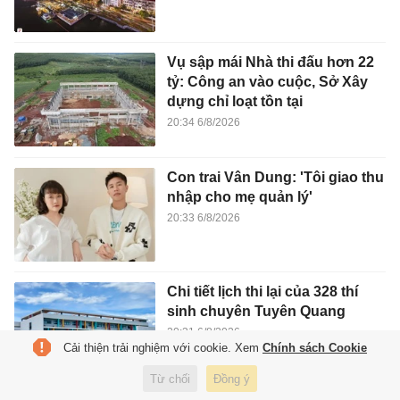
Vụ sập mái Nhà thi đấu hơn 22
tỷ: Công an vào cuộc, Sở Xây
dựng chỉ loạt tồn tại
20:34 6/8/2026
Con trai Vân Dung: 'Tôi giao thu
nhập cho mẹ quản lý'
20:33 6/8/2026
Chi tiết lịch thi lại của 328 thí
sinh chuyên Tuyên Quang
20:31 6/8/2026
Cải thiện trải nghiệm với cookie. Xem
Chính sách Cookie
Từ chối
Đồng ý