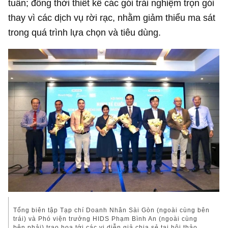
tuần; đồng thời thiết kế các gói trải nghiệm trọn gói
thay vì các dịch vụ rời rạc, nhằm giảm thiểu ma sát
trong quá trình lựa chọn và tiêu dùng.
Tổng biên tập Tạp chí Doanh Nhân Sài Gòn (ngoài cùng bên
trái) và Phó viện trưởng HIDS Phạm Bình An (ngoài cùng
bên phải) trao hoa tới các vị diễn giả chia sẻ tại hội thảo.