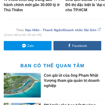
hành chính mới gần 30.000 tỷ ở
Đô thị đặc biệt là 'đại 
Thủ Thiêm
cho TP.HCM
Hạo Hiển - Thanh Ngân/Doanh nhân Sài Gòn
(Znews đặt lại tiêu đề bài viết)
Zalo
Facebook
BẠN CÓ THỂ QUAN TÂM
Con gái út của ông Phạm Nhật
Vượng tham gia quản trị doanh
nghiệp