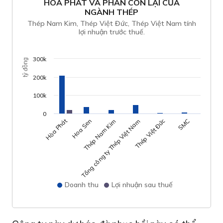
HÒA PHÁT VÀ PHẦN CÒN LẠI CỦA
NGÀNH THÉP
Thép Nam Kim, Thép Việt Đức, Thép Việt Nam tính
lợi nhuận trước thuế.
300k
tỷ đồng
200k
100k
0
Hoa Sen
Thép Việt Đức
Hòa Phát
Tổng công ty Thép Việt Nam
Thép Nam Kim
SMC
Doanh thu
Lợi nhuận sau thuế