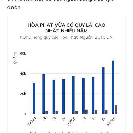
đoàn.
HÒA PHÁT VỪA CÓ QUÝ LÃI CAO
NHẤT NHIỀU NĂM
KQKD hàng quý của Hòa Phát; Nguồn: BCTC DN.
60k
tỷ đồng
40k
20k
0
I/2024
IV
IV
I/2025
III
II
II
I/2026
III