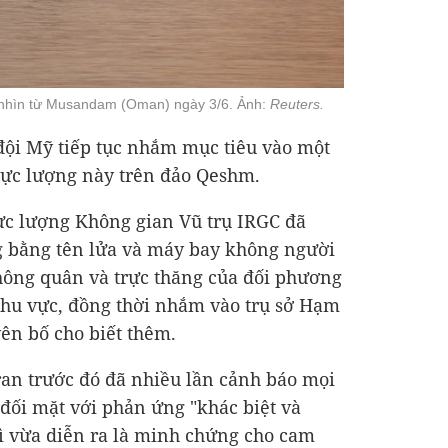
 nhìn từ Musandam (Oman) ngày 3/6. Ảnh:
Reuters.
đội Mỹ tiếp tục nhắm mục tiêu vào một
 lực lượng này trên đảo Qeshm.
ực lượng Không gian Vũ trụ IRGC đã
g bằng tên lửa và máy bay không người
hông quân và trực thăng của đối phương
 khu vực, đồng thời nhắm vào trụ sở Hạm
yên bố cho biết thêm.
n trước đó đã nhiều lần cảnh báo mọi
đối mặt với phản ứng "khác biệt và
 vừa diễn ra là minh chứng cho cam