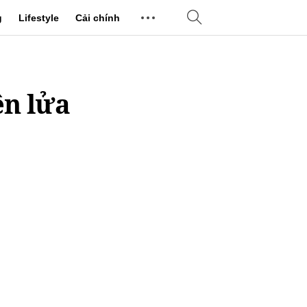
g
Lifestyle
Cải chính
ên lửa