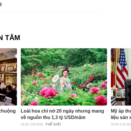
g
N TÂM
 chuộng
Loài hoa chỉ nở 20 ngày nhưng mang
Mỹ áp th
về nguồn thu 1,3 tỷ USD/năm
liệu sản 
05:05
7/8/2026
THẾ GIỚI
03:43
7/8/20