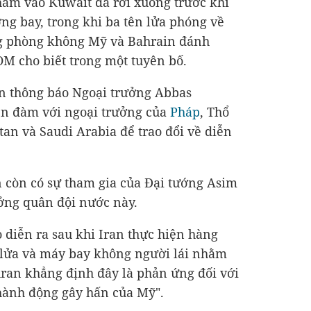
nhằm vào Kuwait đã rơi xuống trước khi
ờng bay, trong khi ba tên lửa phóng về
ng phòng không Mỹ và Bahrain đánh
M cho biết trong một tuyên bố.
an thông báo Ngoại trưởng Abbas
ện đàm với ngoại trưởng của
Pháp
, Thổ
stan và Saudi Arabia để trao đổi về diễn
 còn có sự tham gia của Đại tướng Asim
ng quân đội nước này.
o diễn ra sau khi Iran thực hiện hàng
n lửa và máy bay không người lái nhằm
ran khẳng định đây là phản ứng đối với
hành động gây hấn của Mỹ".