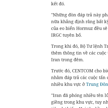
kết đó.
"Những đòn đáp trả này phả
nữa khẳng định rằng bất kỳ
của eo biển Hormuz đều sẽ 
IRGC tuyên bố.
Trong khi đó, Bộ Tư lệnh 
thêm thông tin về các cuộc
Iran trong đêm.
Trước đó, CENTCOM cho biế
nhằm đáp trả các cuộc tấn 
nhiều khu vực ở
Trung Đô
"Iran đã phóng nhiều tên l
giềng trong khu vực, tuy n