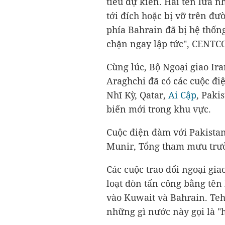
tiêu dự kiến. Hai tên lửa 
tới đích hoặc bị vỡ trên đư
phía Bahrain đã bị hệ thố
chặn ngay lập tức", CENTCO
Cùng lúc, Bộ Ngoại giao Ir
Araghchi đã có các cuộc đi
Nhĩ Kỳ, Qatar,
Ai Cập
, Paki
biến mới trong khu vực.
Cuộc điện đàm với Pakistan
Munir, Tổng tham mưu trưở
Các cuộc trao đổi ngoại gia
loạt đòn tấn công bằng tê
vào Kuwait và Bahrain. Teh
những gì nước này gọi là "