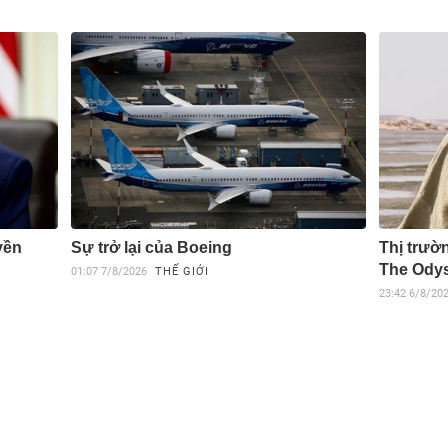
yền
Sự trở lại của Boeing
Thị trườ
The Ody
01:07
7/8/2026
THẾ GIỚI
23:42
6/8/20