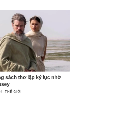
ng sách thơ lập kỷ lục nhờ
ssey
26
THẾ GIỚI