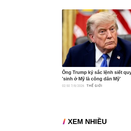
Ông Trump ký sắc lệnh siết qu
'sinh ở Mỹ là công dân Mỹ'
02:50
7/8/2026
THẾ GIỚI
XEM NHIỀU