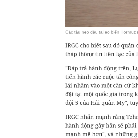
Các tàu neo đậu tại eo biển Hormuz
IRGC cho biết sau đó quân 
tháp thông tin liên lạc của
"Đáp trả hành động trên, L
tiến hành các cuộc tấn côn
lái nhằm vào một căn cứ k
đặt tại một quốc gia trong
đội 5 của Hải quân Mỹ", tu
IRGC nhấn mạnh rằng Tehra
hành động gây hấn sẽ phải 
mạnh mẽ hơn", và những gì