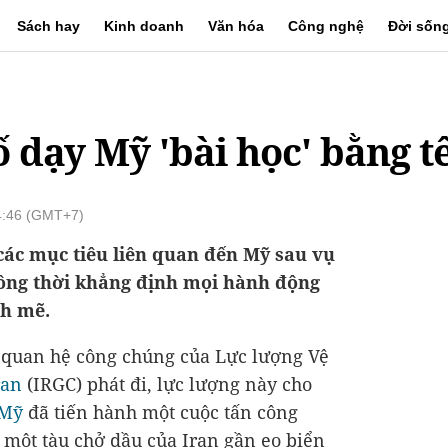
Sách hay
Kinh doanh
Văn hóa
Công nghệ
Đời sốn
ố dạy Mỹ 'bài học' bằng t
14:46 (GMT+7)
 các mục tiêu liên quan đến Mỹ sau vụ
đồng thời khẳng định mọi hành động
nh mẽ.
 quan hệ công chúng của Lực lượng Vệ
ran
(IRGC) phát đi, lực lượng này cho
Mỹ
đã tiến hành một cuộc tấn công
 một tàu chở dầu của Iran gần eo biển