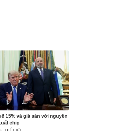
uế 15% và giá sàn với nguyên
xuất chip
26
THẾ GIỚI