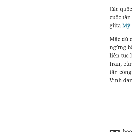
Các quốc
cuộc tấn
giữa
Mỹ
Mặc dù c
ngừng bắ
liên tục
Iran, cù
tấn công
Vịnh đan
heo