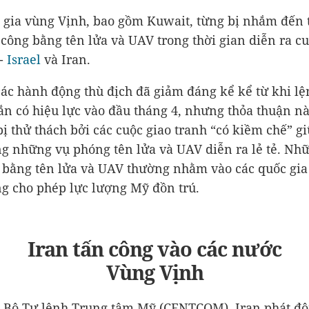
 gia vùng Vịnh, bao gồm Kuwait, từng bị nhắm đến 
 công bằng tên lửa và UAV trong thời gian diễn ra c
-
Israel
và Iran.
ác hành động thù địch đã giảm đáng kể kể từ khi lệ
n có hiệu lực vào đầu tháng 4, nhưng thỏa thuận n
 bị thử thách bởi các cuộc giao tranh “có kiềm chế” g
ng những vụ phóng tên lửa và UAV diễn ra lẻ tẻ. Nh
 bằng tên lửa và UAV thường nhằm vào các quốc gi
g cho phép lực lượng Mỹ đồn trú.
Iran tấn công vào các nước
Vùng Vịnh
 Bộ Tư lệnh Trung tâm Mỹ (CENTCOM), Iran phát độ