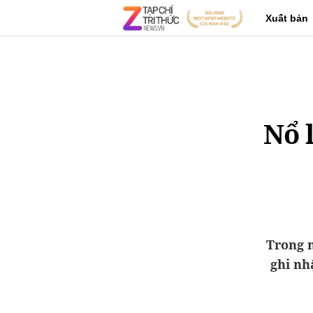
Xuất bản
Nổ 
Trong n
ghi nh