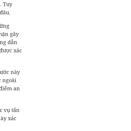
. Tuy
đâu.
hững
chặn gây
ớng dẫn
 được xác
nước này
c ngoài
 điểm an
c vụ tấn
này xác