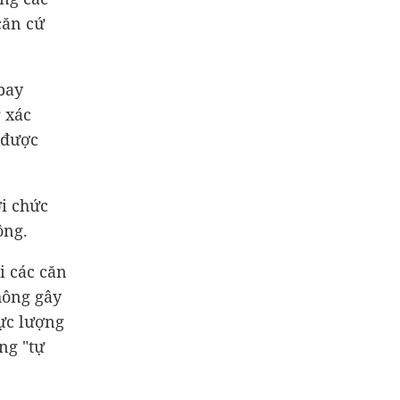
căn cứ
bay
 xác
 được
ới chức
ông.
i các căn
hông gây
lực lượng
ng "tự