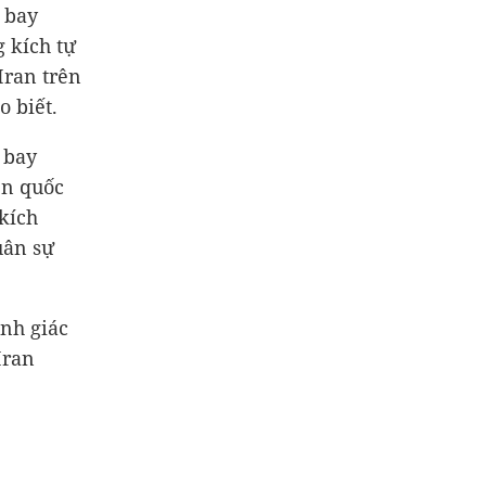
 bay
g kích tự
Iran trên
 biết.
 bay
ển quốc
kích
uân sự
nh giác
Iran