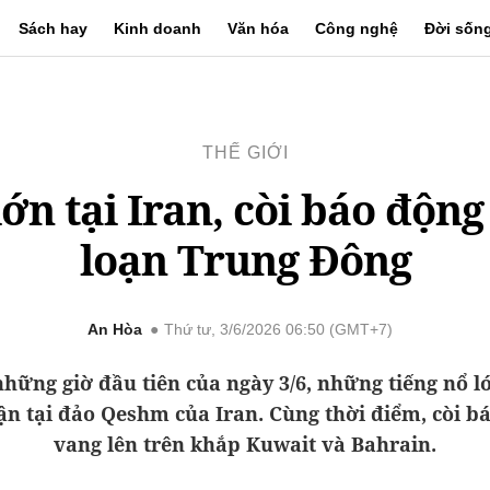
Sách hay
Kinh doanh
Văn hóa
Công nghệ
Đời sốn
THẾ GIỚI
lớn tại Iran, còi báo động
loạn Trung Đông
An Hòa
Thứ tư, 3/6/2026 06:50 (GMT+7)
hững giờ đầu tiên của ngày 3/6, những tiếng nổ 
ận tại đảo Qeshm của Iran. Cùng thời điểm, còi b
vang lên trên khắp Kuwait và Bahrain.