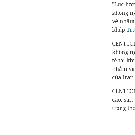
"Lực lượ
không ng
vệ nhằm 
khắp
Tr
CENTCOM 
không ng
tế tại k
nhằm vào
của Iran
CENTCOM 
cao, sẵn
trong th