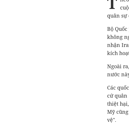
T
cuộ
quân sự 
Bộ Quốc 
không ng
nhận Ira
kích hoạ
Ngoài ra
nước này
Các quốc
cứ quân 
thiệt hạ
Mỹ cũng 
vệ".