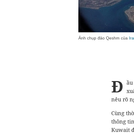
Ảnh chụp đảo Qeshm của
Ir
Đ
ầu
xu
nêu rõ n
Cùng thờ
thông ti
Kuwait đ