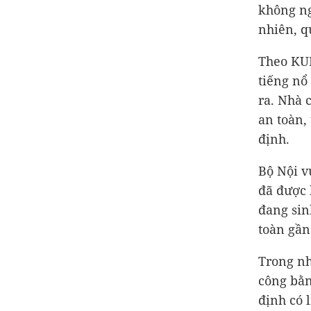
không ng
nhiên, q
Theo KU
tiếng nổ
ra. Nhà 
an toàn,
định.
Bộ Nội v
đã được 
đang sin
toàn gần
Trong nh
công bằn
định có 