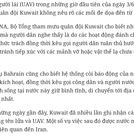
ười lái (UAV) trong những giờ đầu tiên của ngày 3/6
uân đội Kuwait không nêu rõ các mối đe dọa đến từ 
NA, Bộ Tổng tham mưu quân đội Kuwait cho biết n
 mà người dân nghe thấy là do các hoạt động đánh 
chức trách đồng thời kêu gọi người dân tuân thủ hư
 tránh tiếp xúc với các mảnh vỡ hoặc vật thể lạ chưa
ụ Bahrain cũng cho biết hệ thống còi báo động của 
kích hoạt, đồng thời kêu gọi công dân và người nướ
h sống tại nước này giữ bình tĩnh, di chuyển tới địa
 nhất.
ững ngày gần đây, Kuwait đã nhiều lần ghi nhận cá
g tên lửa và UAV. Một số vụ việc sau đó được nước 
liên quan đến Iran.