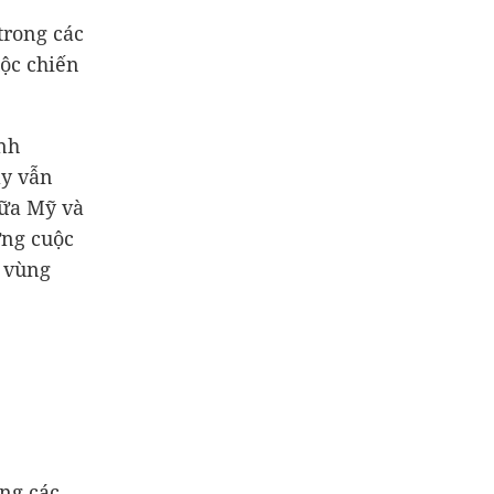
trong các
uộc chiến
nh
ày vẫn
iữa Mỹ và
ững cuộc
a vùng
ng các