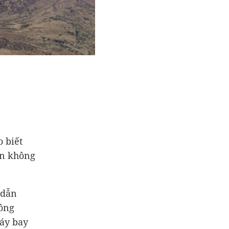
o biết
an không
 dẫn
hông
áy bay