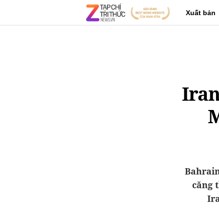
Xuất bản
Iran
M
Bahrain
căng t
Ir