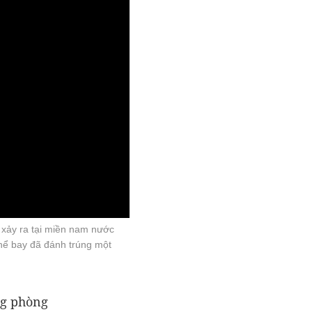
 xảy ra tại miền nam nước
hể bay đã đánh trúng một
ng phòng