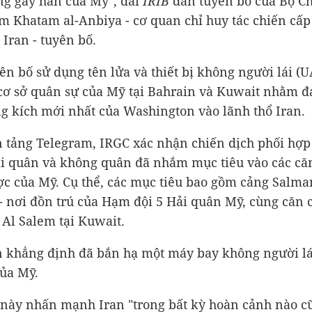
g gây hấn của Mỹ", đài
IRIB
dẫn tuyên bố của Bộ Ch
m Khatam al-Anbiya - cơ quan chỉ huy tác chiến cấp
 Iran - tuyên bố.
ên bố sử dụng tên lửa và thiết bị không người lái (U
cơ sở quân sự của Mỹ tại Bahrain và Kuwait nhằm đ
g kích mới nhất của Washington vào lãnh thổ Iran.
 tảng Telegram, IRGC xác nhận chiến dịch phối hợp
i quân và không quân đã nhắm mục tiêu vào các că
ợc của Mỹ. Cụ thể, các mục tiêu bao gồm cảng Salma
- nơi đồn trú của Hạm đội 5 Hải quân Mỹ, cùng căn
 Al Salem tại Kuwait.
n khẳng định đã bắn hạ một máy bay không người l
ủa Mỹ.
này nhấn mạnh Iran "trong bất kỳ hoàn cảnh nào c