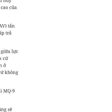
ỉ huy
 cao của
AV) tấn
áp trả
 giữa lực
n cứ
n ở
 cứ không
ái MQ-9
ũng sẽ