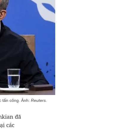
ộc tấn công. Ảnh:
Reuters.
hkian đã
ại các