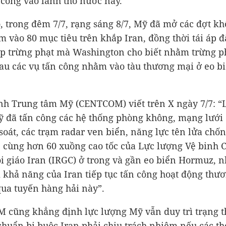
 công vào lãnh thổ nước này.
, trong đêm 7/7, rạng sáng 8/7, Mỹ đã mở các đợt kh
 vào 80 mục tiêu trên khắp Iran, đồng thời tái áp đ
p trừng phạt mà Washington cho biết nhằm trừng p
au các vụ tấn công nhằm vào tàu thương mại ở eo b
nh Trung tâm Mỹ (CENTCOM) viết trên X ngày 7/7: “
 đã tấn công các hệ thống phòng không, mạng lưới 
soát, các trạm radar ven biển, năng lực tên lửa chố
, cùng hơn 60 xuồng cao tốc của Lực lượng Vệ binh 
 giáo Iran (IRGC) ở trong và gần eo biển Hormuz, 
 khả năng của Iran tiếp tục tấn công hoạt động thư
qua tuyến hàng hải này”.
cũng khẳng định lực lượng Mỹ vẫn duy trì trạng t
chuẩn bị buộc Iran phải chịu trách nhiệm nếu các t