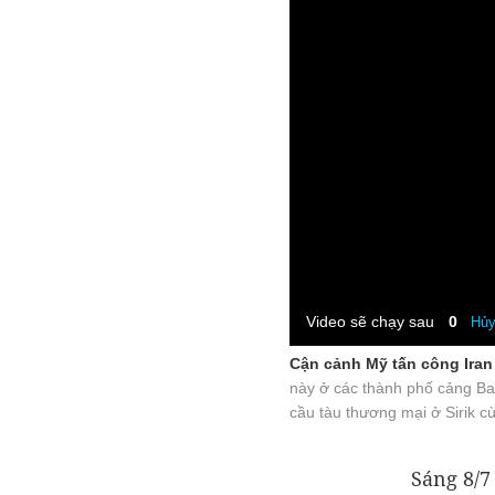
Video sẽ chạy sau
0
Hủ
Cận cảnh Mỹ tấn công Iran
này ở các thành phố cảng Ba
cầu tàu thương mại ở Sirik cù
Sáng 8/7