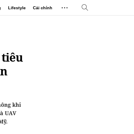
g
Lifestyle
Cải chính
 tiêu
ển
hông khi
 và UAV
Mỹ.