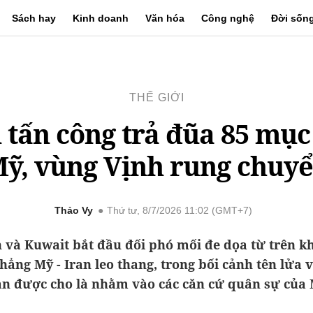
Sách hay
Kinh doanh
Văn hóa
Công nghệ
Đời sốn
THẾ GIỚI
 tấn công trả đũa 85 mục
ỹ, vùng Vịnh rung chuy
Thảo Vy
Thứ tư, 8/7/2026 11:02 (GMT+7)
 và Kuwait bắt đầu đối phó mối đe dọa từ trên k
hẳng Mỹ - Iran leo thang, trong bối cảnh tên lửa
an được cho là nhằm vào các căn cứ quân sự của 