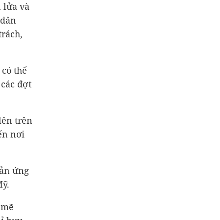
 lửa và
 dân
trách,
 có thể
 các đợt
lên trên
ến nơi
hản ứng
Mỹ.
h mẽ