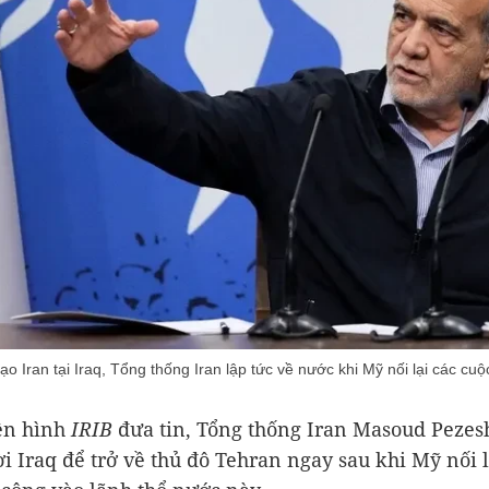
ạo Iran tại Iraq, Tổng thống Iran lập tức về nước khi Mỹ nối lại các cu
ền hình
IRIB
đưa tin, Tổng thống Iran Masoud Pezes
ời Iraq để trở về thủ đô Tehran ngay sau khi Mỹ nối l