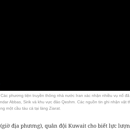
y
Các phương tiện truyền thông nhà nước Iran xác nhận nhiều vụ nổ đã
ndar Abbas, Sirik và khu vực đảo Qeshm. Các nguồn tin ghi nhận vật t
ng một cầu tàu cá tại làng Ziarat.
 (giờ địa phương), quân đội Kuwait cho biết lực lượ