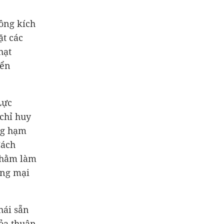
ông kích
ặt các
hạt
iển
Lực
chỉ huy
ng hạm
Cách
nhằm làm
ơng mại
hái sẵn
hỏa thuận