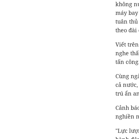
không nư
máy bay 
tuân thủ
theo đài
Viết trê
nghe thấ
tấn công
Cùng ngà
cả nước,
trú ẩn a
Cảnh báo
nghiền n
"Lực lượ