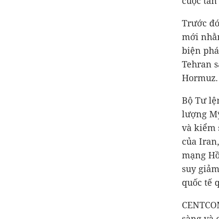
cuộc tấn
Trước đó
mới nhằm
biện phá
Tehran s
Hormuz.
Bộ Tư lệ
lượng Mỹ
và kiểm 
của Iran
mạng Hồi
suy giảm
quốc tế 
CENTCOM 
sàng và 