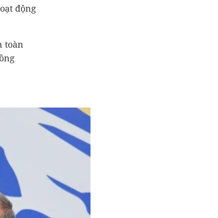
hoạt động
n toàn
uồng