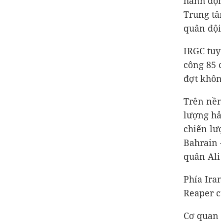
hành độn
Trung tâ
quân đội
IRGC tuy
công 85 
đợt khôn
Trên nền
lượng hả
chiến lư
Bahrain 
quân Ali
Phía Ira
Reaper c
Cơ quan 