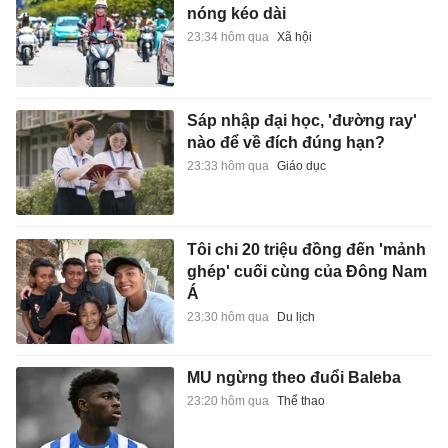
nóng kéo dài
23:34 hôm qua
Xã hội
Sáp nhập đại học, 'đường ray'
nào để về đích đúng hạn?
23:33 hôm qua
Giáo dục
Tôi chi 20 triệu đồng đến 'mảnh
ghép' cuối cùng của Đông Nam
Á
23:30 hôm qua
Du lịch
MU ngừng theo đuổi Baleba
23:20 hôm qua
Thể thao