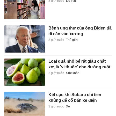
3 giờ trước
Du lịch
Bệnh ung thư của ông Biden đã
di căn vào xương
3 giờ trước
Thế giới
Loại quả nhỏ bé rất giàu chất
xơ, là 'vị thuốc' cho đường ruột
3 giờ trước
Sức khỏe
Kết cục khi Subaru chi tiền
khủng để cố bán xe điện
3 giờ trước
Xe