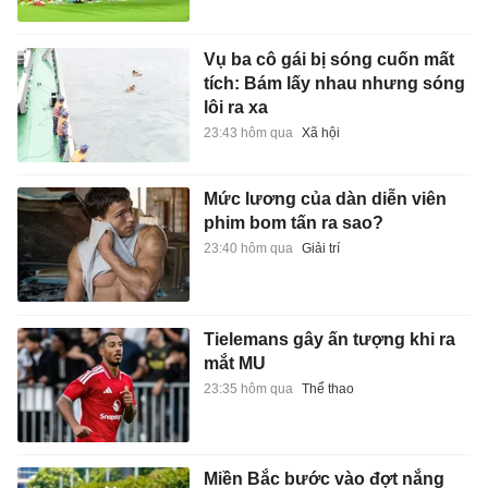
Vụ ba cô gái bị sóng cuốn mất
tích: Bám lấy nhau nhưng sóng
lôi ra xa
23:43 hôm qua
Xã hội
Mức lương của dàn diễn viên
phim bom tấn ra sao?
23:40 hôm qua
Giải trí
Tielemans gây ấn tượng khi ra
mắt MU
23:35 hôm qua
Thể thao
Miền Bắc bước vào đợt nắng