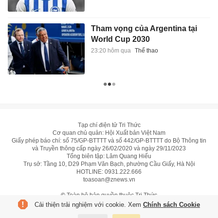
Tham vọng của Argentina tại
World Cup 2030
23:20 hôm qua
Thể thao
Tạp chí điện tử Tri Thức
Cơ quan chủ quản: Hội Xuất bản Việt Nam
Giấy phép báo chí: số 75/GP-BTTTT và số 442/GP-BTTTT do Bộ Thông tin
và Truyền thông cấp ngày 26/02/2020 và ngày 29/11/2023
Tổng biên tập: Lâm Quang Hiếu
Trụ sở: Tầng 10, D29 Phạm Văn Bạch, phường Cầu Giấy, Hà Nội
HOTLINE:
0931.222.666
toasoan@znews.vn
©
Toàn bộ bản quyền thuộc Tri Thức
Cải thiện trải nghiệm với cookie. Xem
Chính sách Cookie