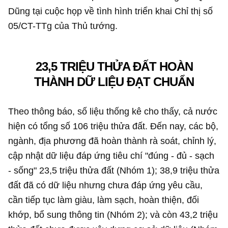
Dũng tại cuộc họp về tình hình triển khai Chỉ thị số
05/CT-TTg của Thủ tướng.
23,5 TRIỆU THỬA ĐẤT HOÀN
THÀNH DỮ LIỆU ĐẠT CHUẨN
Theo thông báo, số liệu thống kê cho thấy, cả nước
hiện có tổng số 106 triệu thửa đất. Đến nay, các bộ,
ngành, địa phương đã hoàn thành rà soát, chỉnh lý,
cập nhật dữ liệu đáp ứng tiêu chí "đúng - đủ - sạch
- sống" 23,5 triệu thửa đất (Nhóm 1); 38,9 triệu thửa
đất đã có dữ liệu nhưng chưa đáp ứng yêu cầu,
cần tiếp tục làm giàu, làm sạch, hoàn thiện, đối
khớp, bổ sung thông tin (Nhóm 2); và còn 43,2 triệu