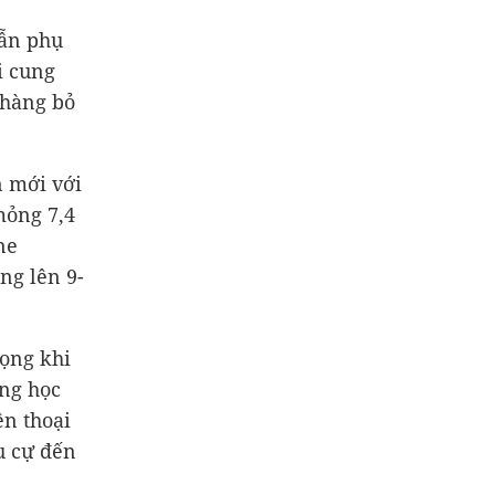
vẫn phụ
i cung
 hàng bỏ
n mới với
mỏng 7,4
ne
ng lên 9-
rọng khi
ng học
ện thoại
u cự đến