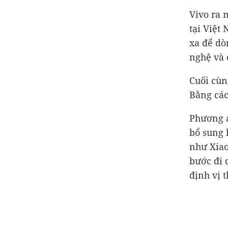
Vivo ra 
tại Việt
xa để dò
nghệ và 
Cuối cùn
Bằng các
Phương á
bổ sung 
như Xiao
bước đi 
định vị 