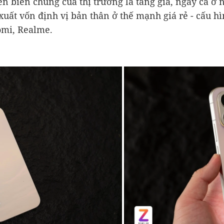
n biến chung của thị trường là tăng giá, ngay cả ở
xuất vốn định vị bản thân ở thế mạnh giá rẻ - cấu h
omi, Realme.