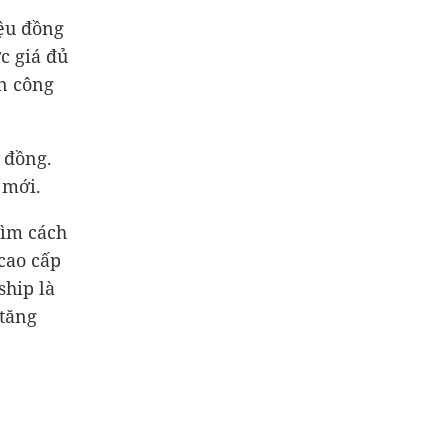
iệu đồng
c giá đủ
n công
u đồng.
 mới.
tìm cách
cao cấp
ship là
 tăng