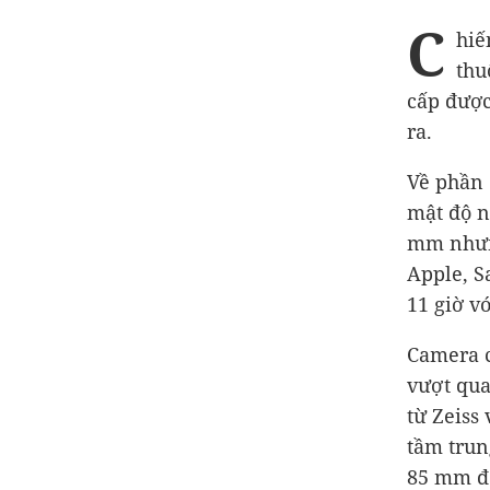
C
hiế
thu
cấp được
ra.
Về phần 
mật độ n
mm nhưn
Apple, S
11 giờ v
Camera c
vượt qua
từ Zeiss
tầm trun
85 mm để