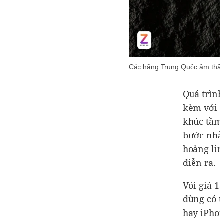
Các hãng Trung Quốc âm thầ
Quá trìn
kèm với 
khúc tầm
bước nhả
hoảng li
diễn ra.
Với giá 
dùng có 
hay iPho