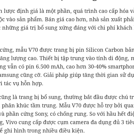
n lược định giá là một phần, quá trình cao cấp hóa 
ộc vào sản phẩm. Bán giá cao hơn, nhà sản xuất phả
 những giá trị bổ sung xứng đáng với chi phí khách
cứng, mẫu V70 được trang bị pin Silicon Carbon bả
ăng lượng cao. Thiết bị tập trung vào tính di động, 
g vẫn có pin 6.500 mAh, cao hơn 30-40% smartpho
amsung cũng cỡ. Giải pháp giúp tăng thời gian sử dụ
ới tác vụ hỗn hợp.
ũng là trang bị bổ sung, thường bắt đầu được chú t
 phân khúc tầm trung. Mẫu V70 được hỗ trợ bởi qua
 và phần cứng Sony, có chống rung. So với hầu hết đi
g, Vivo cung cấp được cụm camera đa dụng đủ 3 tiê
 ghi hình trong nhiều điều kiện.