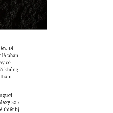
iên. Đi
t là phân
ay có
với khủng
m thầm
 người
alaxy S25
 thiết bị