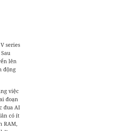
V series
 Sau
yển lên
ến động
ằng việc
iai đoạn
c đua AI
ân có ít
ện RAM,