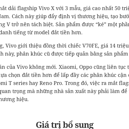
mắt dải flagship Vivo X với 3 mẫu, giá cao nhất 50 tr
 Nam. Cách này giúp đẩy định vị thương hiệu, tạo bướ
ng V trở nên tách biệt. Sản phẩm được “ké” một phầ
danh tiếng từ model đắt tiền hơn.
g, Vivo giới thiệu đồng thời chiếc V70FE, giá 14 triệ
h này, phân khúc cũ được tiếp quản bằng sản phẩm
n của Vivo không mới. Xiaomi, Oppo cũng liên tục 
lựa chọn đắt tiền hơn để lấp đầy các phân khúc cận 
mi T series hay Reno Pro. Trong đó, việc ra mắt flag
quan trọng mà những nhà sản xuất này phải làm để
thương hiệu.
Giá trị bổ sung