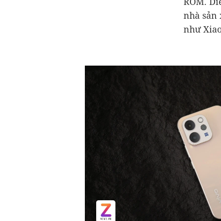
ROM. Diễ
nhà sản 
như Xia