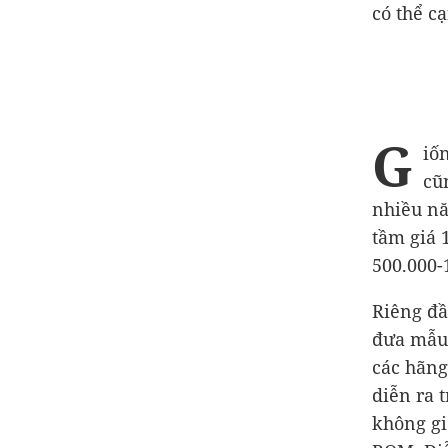
có thể c
G
iố
cũ
nhiều nă
tầm giá 
500.000-
Riêng đầ
đưa mẫu 
các hãng
diễn ra 
không gi