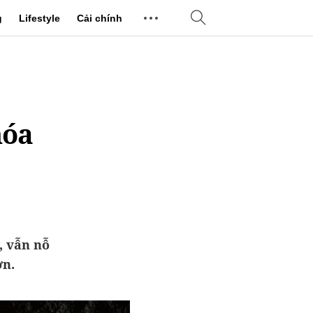
g
Lifestyle
Cải chính
hóa
, vẫn nỗ
ơn.