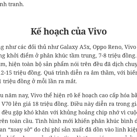
ạnh tranh.
Kế hoạch của Vivo
ng như các đối thủ như Galaxy A5x, Oppo Reno, Vivo 
ng khởi điểm ở phân khúc tầm trung, 7-8 triệu đồng.
m, hiện toàn bộ sản phẩm nói trên đều đã dịch chu
12-15 triệu đồng. Quá trình diễn ra âm thầm, với bi
1 triệu đồng ở mỗi lần ra mắt.
u năm nay, Vivo thể hiện rõ kế hoạch cao cấp hóa b
V70 lên giá 18 triệu đồng. Điều này diễn ra trong g
 đều gặp khó khăn với khủng hoảng chip nhớ vì cuộ
trên toàn cầu. Tình hình mới khiến phân khúc bình d
an “xoay sở” do chi phí sản xuất đã dồn vào linh ki