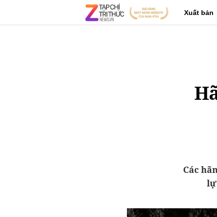
Xuất bản
Hã
Các hãn
lự