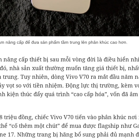
m nâng cấp để đưa sản phẩm tầm trung lên phân khúc cao hơn.
h nâng cấp thiết bị sau mỗi vòng đời là điều hiển nh
đó, nhà sản xuất thường muốn tăng giá thiết bị, nhấ
 trung. Tuy nhiên, dòng Vivo V70 ra mắt đầu năm n
y vọt so với tiền nhiệm. Động lực thị trường, kèm 
nh kiện thúc đẩy quá trình “cao cấp hóa”, vốn đã â
18 triệu đồng, chiếc Vivo V70 tiến vào phân khúc nơi
thể “cố thêm một chút” để mua được flagship như G
ne 17. Những trang bị hãng bổ sung phải đủ mạnh để