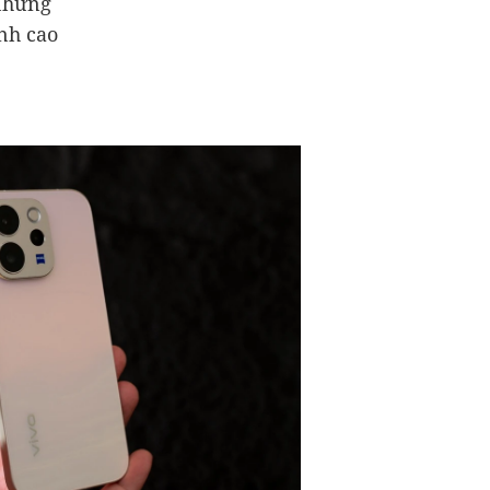
 những
ình cao