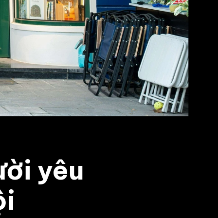
ười yêu
ội