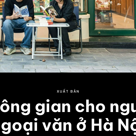
XUẤT BẢN
ông gian cho ng
goại văn ở Hà N