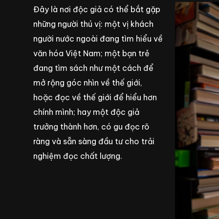
Đây là nơi độc giả có thể bắt gặp
những người thú vị: một vị khách
người nước ngoài đang tìm hiểu về
văn hóa Việt Nam; một bạn trẻ
đang tìm sách như một cách để
mở rộng góc nhìn về thế giới,
hoặc đọc về thế giới để hiểu hơn
chính mình; hay một độc giả
trưởng thành hơn, có gu đọc rõ
ràng và sẵn sàng đầu tư cho trải
nghiệm đọc chất lượng.