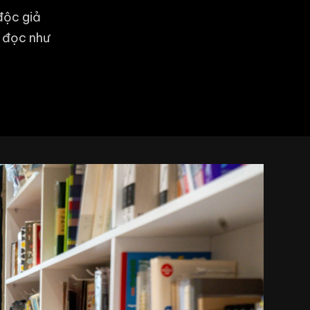
độc giả
c đọc như