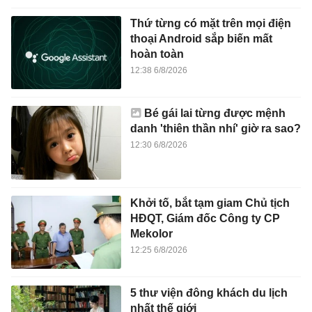
Thứ từng có mặt trên mọi điện
thoại Android sắp biến mất
hoàn toàn
12:38 6/8/2026
Bé gái lai từng được mệnh
danh 'thiên thần nhí' giờ ra sao?
12:30 6/8/2026
Khởi tố, bắt tạm giam Chủ tịch
HĐQT, Giám đốc Công ty CP
Mekolor
12:25 6/8/2026
5 thư viện đông khách du lịch
nhất thế giới