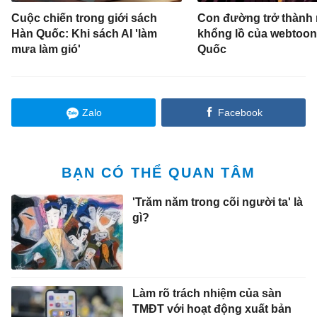
Cuộc chiến trong giới sách
Con đường trở thành
Hàn Quốc: Khi sách AI 'làm
khổng lồ của webtoo
mưa làm gió'
Quốc
Zalo
Facebook
BẠN CÓ THỂ QUAN TÂM
'Trăm năm trong cõi người ta' là
gì?
Làm rõ trách nhiệm của sàn
TMĐT với hoạt động xuất bản