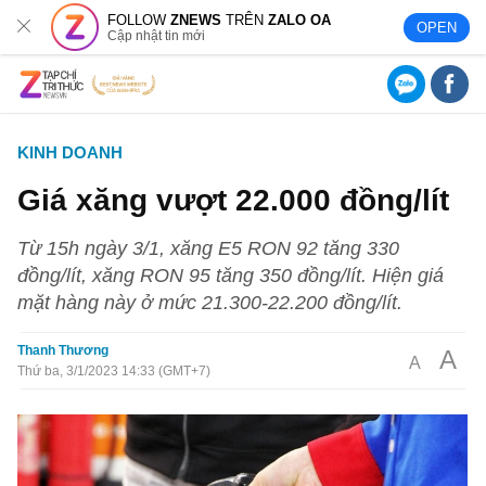
FOLLOW
ZNEWS
TRÊN
ZALO OA
OPEN
Cập nhật tin mới
KINH DOANH
Giá xăng vượt 22.000 đồng/lít
Từ 15h ngày 3/1, xăng E5 RON 92 tăng 330
đồng/lít, xăng RON 95 tăng 350 đồng/lít. Hiện giá
mặt hàng này ở mức 21.300-22.200 đồng/lít.
Thanh Thương
A
A
Thứ ba, 3/1/2023 14:33 (GMT+7)