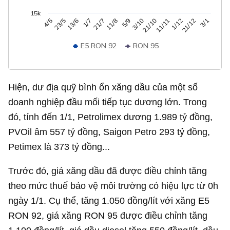
15k
5/9
3/10
21/10
11/11
1/12
21/12
3/1
4/5
23/5
13/6
1/7
21/7
11/8
E5 RON 92
RON 95
Hiện, dư địa quỹ bình ổn xăng dầu của một số
doanh nghiệp đầu mối tiếp tục dương lớn. Trong
đó, tính đến 1/1, Petrolimex dương
1.989 tỷ đồng
,
PVOil âm
557 tỷ đồng
, Saigon Petro
293 tỷ đồng
,
Petimex là
373 tỷ đồng
...
Trước đó, giá xăng dầu đã được điều chỉnh tăng
theo mức thuế bảo vệ môi trường có hiệu lực từ 0h
ngày 1/1. Cụ thể, tăng 1.050 đồng/lít với xăng E5
RON 92, giá xăng RON 95 được điều chỉnh tăng