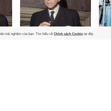
Bước đi khôn ngoan của
Ng
hiện trải nghiệm của bạn. Tìm hiểu về
Chính sách Cookie
tại đây
tỷ phú J.P. Getty trong
để
suy thoái kinh tế