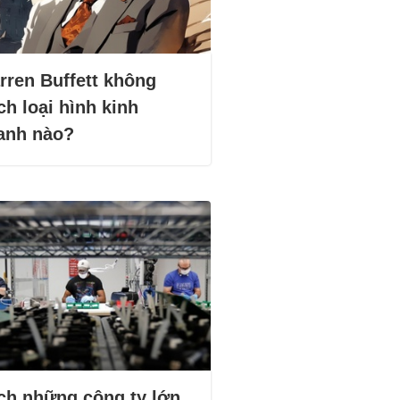
rren Buffett không
ch loại hình kinh
anh nào?
ch những công ty lớn