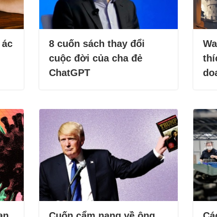
 ác
8 cuốn sách thay đổi
Wa
cuộc đời của cha đẻ
thí
ChatGPT
do
an
Cuốn cẩm nang về ông
Cá