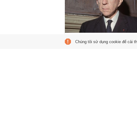
Tinh thần triệu phú
Chúng tôi sử dụng cookie để cải t