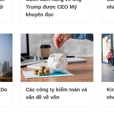
rữ
Trump được CEO Mỹ
nhấ
khuyên đọc
 Do
Các công ty kiểm toán và
Kin
vấn đề về vốn
nh