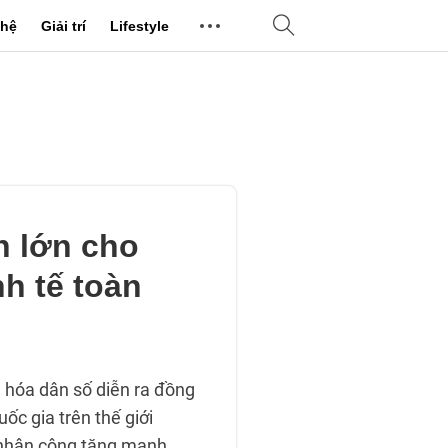
hệ
Giải trí
Lifestyle
h lớn cho
nh tế toàn
à hóa dân số diễn ra đồng
uốc gia trên thế giới
 nhân công tăng mạnh.