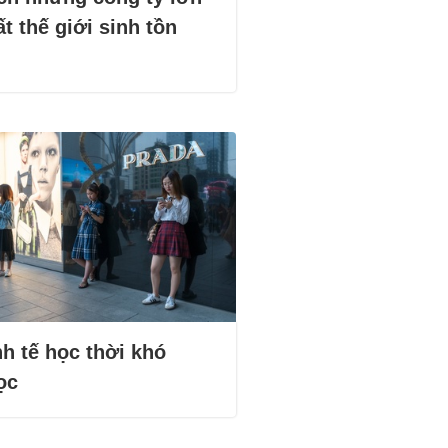
t thế giới sinh tồn
h tế học thời khó
ọc