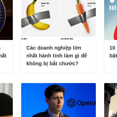
h
Các doanh nghiệp lớn
10 
hất
nhất hành tinh làm gì để
bậ
không bị bắt chước?