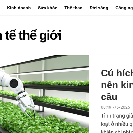
Kinh doanh
Sức khỏe
Thể thao
Đời sống
Công ng
 tế thế giới
Cú híc
nền ki
cầu
08:49 7/5/2025
Tình trạng gi
loạt ở nhiều q
khiến chi phí