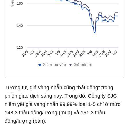
160
140
120
26/4
5/4
12/4
19/4
7/6
14/6
3/5
21/6
10/5
29/3
28/6
17/5
5/7
24/5
31/5
Giá mua vào
Giá bán ra
Tương tự, giá vàng nhẫn cũng "bất động" trong
phiên giao dịch sáng nay. Trong đó, Công ty SJC
niêm yết giá vàng nhẫn 99,99% loại 1-5 chỉ ở mức
148,3 triệu đồng/lượng (mua) và 151,3 triệu
đồng/lượng (bán).