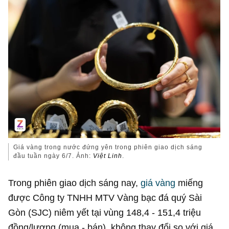
Giá vàng trong nước đứng yên trong phiên giao dịch sáng
đầu tuần ngày 6/7. Ảnh:
Việt Linh
.
Trong phiên giao dịch sáng nay,
giá vàng
miếng
được Công ty TNHH MTV Vàng bạc đá quý Sài
Gòn (SJC) niêm yết tại vùng 148,4 - 151,4 triệu
đồng/lượng (mua - bán), không thay đổi so với giá