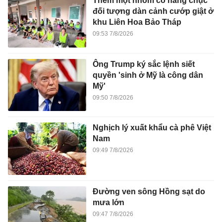
Thêm một nhóm có hàng chục
đối tượng dàn cảnh cướp giật ở
khu Liên Hoa Bảo Tháp
09:53 7/8/2026
Ông Trump ký sắc lệnh siết
quyền 'sinh ở Mỹ là công dân
Mỹ'
09:50 7/8/2026
Nghịch lý xuất khẩu cà phê Việt
Nam
09:49 7/8/2026
Đường ven sông Hồng sạt do
mưa lớn
09:47 7/8/2026