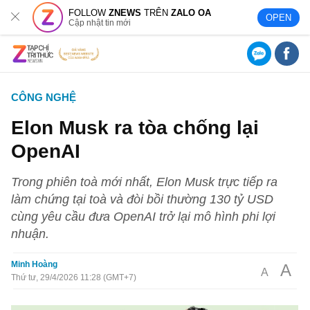
FOLLOW
ZNEWS
TRÊN
ZALO OA
OPEN
Cập nhật tin mới
CÔNG NGHỆ
Elon Musk ra tòa chống lại
OpenAI
Trong phiên toà mới nhất, Elon Musk trực tiếp ra
làm chứng tại toà và đòi bồi thường 130 tỷ USD
cùng yêu cầu đưa OpenAI trở lại mô hình phi lợi
nhuận.
Minh Hoàng
A
A
Thứ tư, 29/4/2026 11:28 (GMT+7)