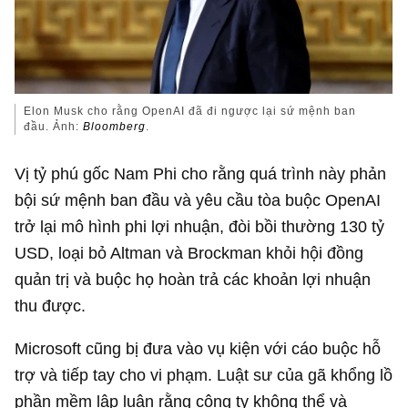
Elon Musk cho rằng OpenAI đã đi ngược lại sứ mệnh ban
đầu. Ảnh:
Bloomberg
.
Vị tỷ phú gốc Nam Phi cho rằng quá trình này phản
bội sứ mệnh ban đầu và yêu cầu tòa buộc OpenAI
trở lại mô hình phi lợi nhuận, đòi bồi thường
130 tỷ
USD
, loại bỏ Altman và Brockman khỏi hội đồng
quản trị và buộc họ hoàn trả các khoản lợi nhuận
thu được.
Microsoft cũng bị đưa vào vụ kiện với cáo buộc hỗ
trợ và tiếp tay cho vi phạm. Luật sư của gã khổng lồ
phần mềm lập luận rằng công ty không thể và