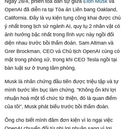
Ngày 28/4, phiên tòa dân sự giữa
Elon Musk
và
OpenAI đã diễn ra tại Tòa án Liên bang Oakland,
California. Đây là vụ kiện tụng công khai được chú
ý nhất trong lịch sử ngành AI, quy tụ 2 nhân vật có
ảnh hưởng bậc nhất trong lĩnh vực này ngồi đối
diện nhau trước bồi thẩm đoàn. Sam Altman và
Grer Brockman, CEO và Chủ tịch OpenAI cùng có
mặt trong phòng xử, trong khi CEO Tesla ngồi tại
bàn luật sư ở trung tâm phòng.
Musk là nhân chứng đầu tiên được triệu tập và tự
mình bước lên bục làm chứng. "Không ổn khi lợi
nhuận hoá một tổ chức từ thiện, đó là quan điểm
của tôi", Musk phát biểu trước bồi thẩm đoàn.
Ông cho biết mình đâm đơn kiện vì lo ngại việc
OpenAI chuyển đổi từ phi lợi nhuận sang vì lợi