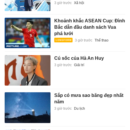
3 giờ trước
Xã hội
Khoảnh khắc ASEAN Cup: Đình
Bắc dẫn đầu danh sách Vua
phá lưới
3 giờ trước
Thể thao
Cú sốc của Hà An Huy
3 giờ trước
Giải trí
Sắp có mưa sao băng đẹp nhất
năm
3 giờ trước
Du lịch