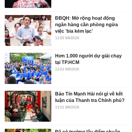
ĐBQH: Mở rộng hoạt động
ngân hàng cần phòng ngừa
việc 'bia kèm lạc'
13:05 9/8/2026
Hơn 1.000 người dự giải chạy
tại TP.HCM
13:02 9/8/2026
Bảo Tín Mạnh Hải nói gì về kết
luận của Thanh tra Chính phủ?
13:01 9/8/2026
Đã có trường lấy điểm chuẩn