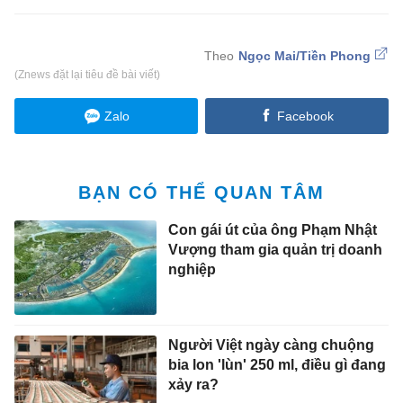
Ngọc Mai/Tiền Phong
(Znews đặt lại tiêu đề bài viết)
Zalo
Facebook
BẠN CÓ THỂ QUAN TÂM
Con gái út của ông Phạm Nhật
Vượng tham gia quản trị doanh
nghiệp
Người Việt ngày càng chuộng
bia lon 'lùn' 250 ml, điều gì đang
xảy ra?