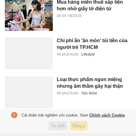
Mua hàng miễn thuế sắp tiện
hơn nhờ giấy tờ điện tử
06:04 7/8/2026
Chi phí ẩn 'ăn mòn' túi tiền của
người trẻ TP.HCM
46 phút trước
Lifestyle
Loại thực phẩm ngon miệng
nhưng âm thầm gây hại thận
46 phút trước
Sức khỏe
Cải thiện trải nghiệm với cookie. Xem
Chính sách Cookie
Giữ Vinicius, Real Madrid đối
mặt tiền lệ nguy hiểm
Từ chối
Đồng ý
47 phút trước
Thể thao